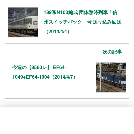
189系N103編成 団体臨時列車「信
州スイッチバック」号 送り込み回送
（2014/4/4）
次の記事
今週の【8560レ】 EF64-
1049+EF64-1004（2014/4/7）