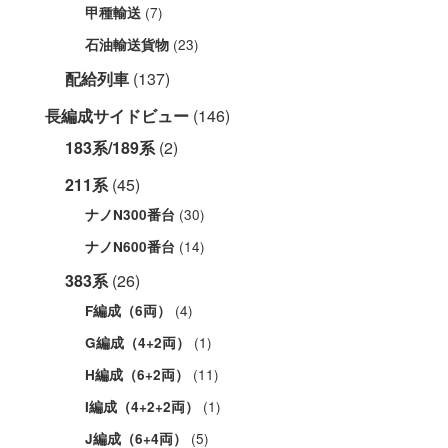
(7)
甲種輸送
(23)
石油輸送貨物
配給列車
(137)
長編成サイドビュー
(146)
183系/189系
(2)
211系
(45)
(30)
ナノN300番台
(14)
ナノN600番台
383系
(26)
(4)
F編成（6両）
(1)
G編成（4+2両）
(11)
H編成（6+2両）
(1)
I編成（4+2+2両）
(5)
J編成（6+4両）