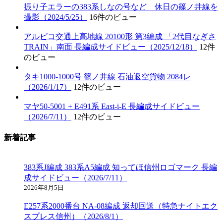
振り子エラーの383系しなの号など 休日の篠ノ井線を
撮影（2024/5/25）
16件のビュー
アルピコ交通上高地線 20100形 第3編成 「2代目なぎさ
TRAIN」南面 長編成サイドビュー（2025/12/18）
12件
のビュー
タキ1000-1000号 篠ノ井線 石油返空貨物 2084レ
（2026/1/17）
12件のビュー
マヤ50-5001 + E491系 East-i-E 長編成サイドビュー
（2026/7/11）
12件のビュー
新着記事
383系J編成 383系A5編成 知ってほ信州ロゴマーク 長編
成サイドビュー（2026/7/11）
2026年8月5日
E257系2000番台 NA-08編成 返却回送（特急ナイトエク
スプレス信州）（2026/8/1）