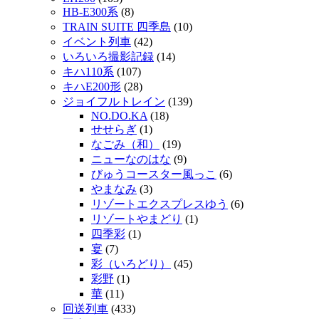
HB-E300系
(8)
TRAIN SUITE 四季島
(10)
イベント列車
(42)
いろいろ撮影記録
(14)
キハ110系
(107)
キハE200形
(28)
ジョイフルトレイン
(139)
NO.DO.KA
(18)
せせらぎ
(1)
なごみ（和）
(19)
ニューなのはな
(9)
びゅうコースター風っこ
(6)
やまなみ
(3)
リゾートエクスプレスゆう
(6)
リゾートやまどり
(1)
四季彩
(1)
宴
(7)
彩（いろどり）
(45)
彩野
(1)
華
(11)
回送列車
(433)