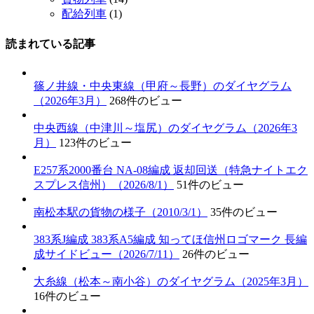
配給列車
(1)
読まれている記事
篠ノ井線・中央東線（甲府～長野）のダイヤグラム
（2026年3月）
268件のビュー
中央西線（中津川～塩尻）のダイヤグラム（2026年3
月）
123件のビュー
E257系2000番台 NA-08編成 返却回送（特急ナイトエク
スプレス信州）（2026/8/1）
51件のビュー
南松本駅の貨物の様子（2010/3/1）
35件のビュー
383系J編成 383系A5編成 知ってほ信州ロゴマーク 長編
成サイドビュー（2026/7/11）
26件のビュー
大糸線（松本～南小谷）のダイヤグラム（2025年3月）
16件のビュー