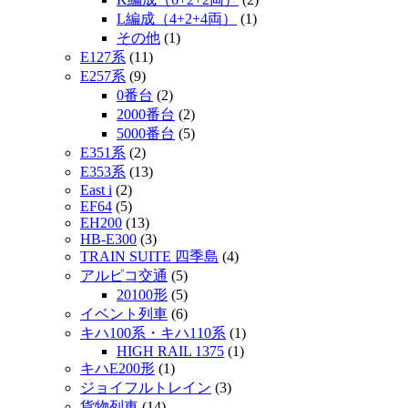
L編成（4+2+4両）
(1)
その他
(1)
E127系
(11)
E257系
(9)
0番台
(2)
2000番台
(2)
5000番台
(5)
E351系
(2)
E353系
(13)
East i
(2)
EF64
(5)
EH200
(13)
HB-E300
(3)
TRAIN SUITE 四季島
(4)
アルピコ交通
(5)
20100形
(5)
イベント列車
(6)
キハ100系・キハ110系
(1)
HIGH RAIL 1375
(1)
キハE200形
(1)
ジョイフルトレイン
(3)
貨物列車
(14)