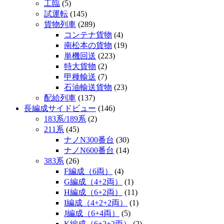
工臨
(5)
試運転
(145)
貨物列車
(289)
コンテナ貨物
(4)
南松本の貨物
(19)
単機回送
(223)
特大貨物
(2)
甲種輸送
(7)
石油輸送貨物
(23)
配給列車
(137)
長編成サイドビュー
(146)
183系/189系
(2)
211系
(45)
ナノN300番台
(30)
ナノN600番台
(14)
383系
(26)
F編成（6両）
(4)
G編成（4+2両）
(1)
H編成（6+2両）
(11)
I編成（4+2+2両）
(1)
J編成（6+4両）
(5)
K編成（6+2+2両）
(2)