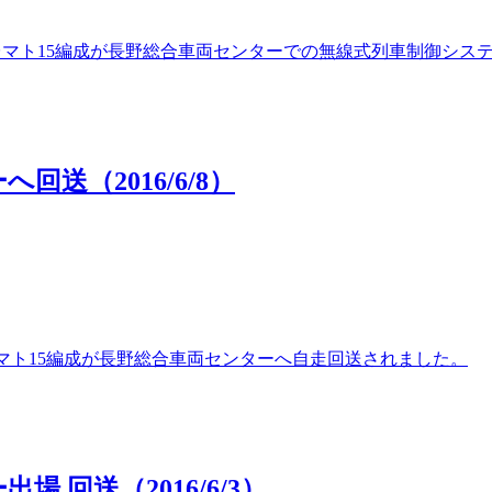
000番台マト15編成が長野総合車両センターでの無線式列車制御シ
回送（2016/6/8）
0番台マト15編成が長野総合車両センターへ自走回送されました。
場 回送（2016/6/3）