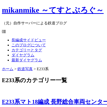
mikanmike ～てすとぶろぐ～
（元）自作サーバーによる鉄道ブログ
長編成サイドビュー
このブログについて
カテゴリーとタグ
ダイヤグラム
最新ダイヤグラム
ホーム
>
鉄道写真
>
E233系
E233系のカテゴリー一覧
E233系マト18編成 長野総合車両センター出