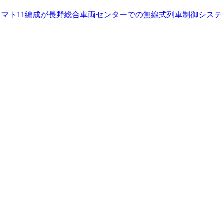
000番台マト11編成が長野総合車両センターでの無線式列車制御シ