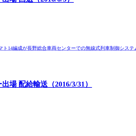
00番台マト14編成が長野総合車両センターでの無線式列車制御シ
場 配給輸送（2016/3/31）