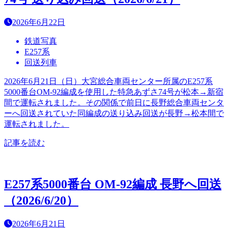
2026年6月22日
鉄道写真
E257系
回送列車
2026年6月21日（日）大宮総合車両センター所属のE257系
5000番台OM-92編成を使用した特急あずさ74号が松本→新宿
間で運転されました。その関係で前日に長野総合車両センタ
ーへ回送されていた同編成の送り込み回送が長野→松本間で
運転されました。
記事を読む
E257系5000番台 OM-92編成 長野へ回送
（2026/6/20）
2026年6月21日