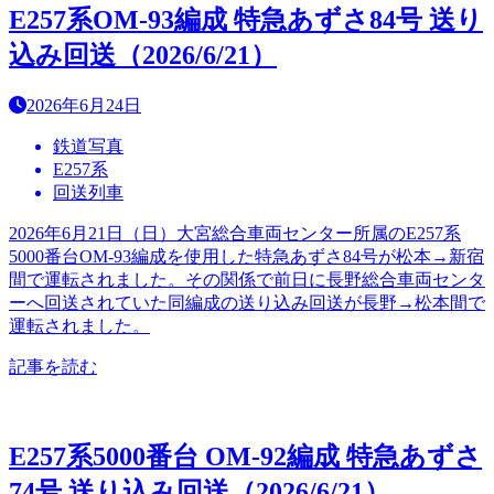
E257系OM-93編成 特急あずさ84号 送り
込み回送（2026/6/21）
2026年6月24日
鉄道写真
E257系
回送列車
2026年6月21日（日）大宮総合車両センター所属のE257系
5000番台OM-93編成を使用した特急あずさ84号が松本→新宿
間で運転されました。その関係で前日に長野総合車両センタ
ーへ回送されていた同編成の送り込み回送が長野→松本間で
運転されました。
記事を読む
E257系5000番台 OM-92編成 特急あずさ
74号 送り込み回送（2026/6/21）