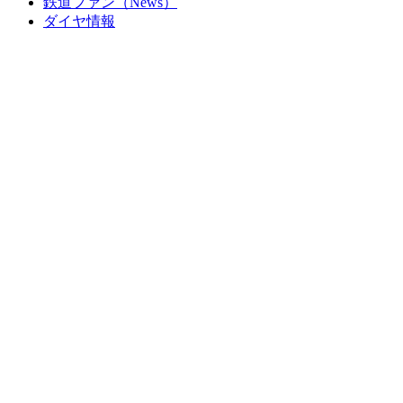
鉄道ファン（News）
ダイヤ情報