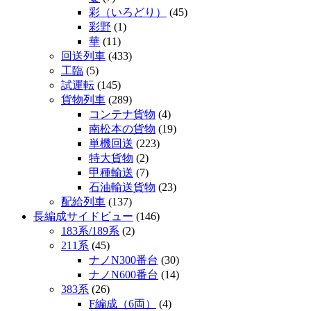
彩（いろどり）
(45)
彩野
(1)
華
(11)
回送列車
(433)
工臨
(5)
試運転
(145)
貨物列車
(289)
コンテナ貨物
(4)
南松本の貨物
(19)
単機回送
(223)
特大貨物
(2)
甲種輸送
(7)
石油輸送貨物
(23)
配給列車
(137)
長編成サイドビュー
(146)
183系/189系
(2)
211系
(45)
ナノN300番台
(30)
ナノN600番台
(14)
383系
(26)
F編成（6両）
(4)