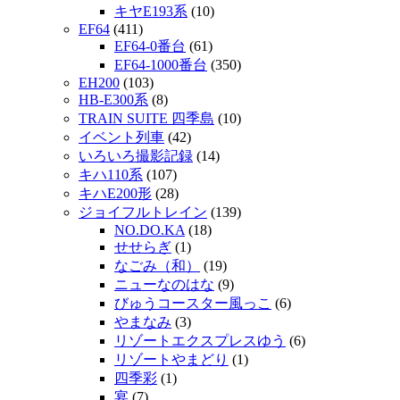
キヤE193系
(10)
EF64
(411)
EF64-0番台
(61)
EF64-1000番台
(350)
EH200
(103)
HB-E300系
(8)
TRAIN SUITE 四季島
(10)
イベント列車
(42)
いろいろ撮影記録
(14)
キハ110系
(107)
キハE200形
(28)
ジョイフルトレイン
(139)
NO.DO.KA
(18)
せせらぎ
(1)
なごみ（和）
(19)
ニューなのはな
(9)
びゅうコースター風っこ
(6)
やまなみ
(3)
リゾートエクスプレスゆう
(6)
リゾートやまどり
(1)
四季彩
(1)
宴
(7)