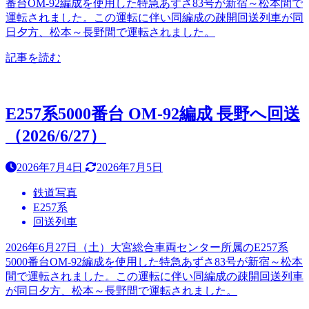
番台OM-92編成を使用した特急あずさ83号が新宿～松本間で
運転されました。この運転に伴い同編成の疎開回送列車が同
日夕方、松本～長野間で運転されました。
記事を読む
E257系5000番台 OM-92編成 長野へ回送
（2026/6/27）
2026年7月4日
2026年7月5日
鉄道写真
E257系
回送列車
2026年6月27日（土）大宮総合車両センター所属のE257系
5000番台OM-92編成を使用した特急あずさ83号が新宿～松本
間で運転されました。この運転に伴い同編成の疎開回送列車
が同日夕方、松本～長野間で運転されました。