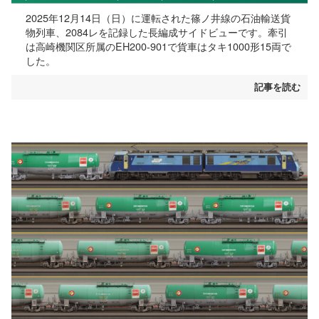
2025年12月14日（日）に運転された篠ノ井線の石油輸送貨
物列車、2084レを記録した長編成サイドビューです。牽引
は高崎機関区所属のEH200-901で貨車はタキ1000形15両で
した。
記事を読む