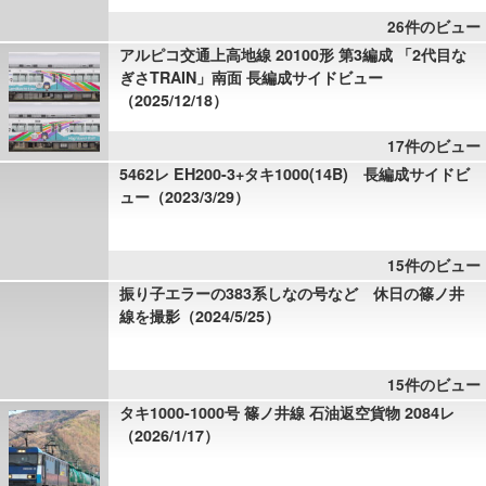
26件のビュー
アルピコ交通上高地線 20100形 第3編成 「2代目な
ぎさTRAIN」南面 長編成サイドビュー
（2025/12/18）
17件のビュー
5462レ EH200-3+タキ1000(14B) 長編成サイドビ
ュー（2023/3/29）
15件のビュー
振り子エラーの383系しなの号など 休日の篠ノ井
線を撮影（2024/5/25）
15件のビュー
タキ1000-1000号 篠ノ井線 石油返空貨物 2084レ
（2026/1/17）