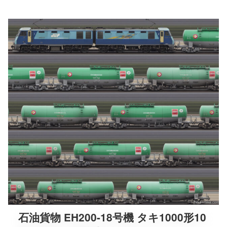
石油貨物 EH200-18号機 タキ1000形10