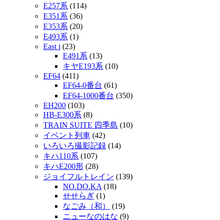
E257系
(114)
E351系
(36)
E353系
(20)
E493系
(1)
East i
(23)
E491系
(13)
キヤE193系
(10)
EF64
(411)
EF64-0番台
(61)
EF64-1000番台
(350)
EH200
(103)
HB-E300系
(8)
TRAIN SUITE 四季島
(10)
イベント列車
(42)
いろいろ撮影記録
(14)
キハ110系
(107)
キハE200形
(28)
ジョイフルトレイン
(139)
NO.DO.KA
(18)
せせらぎ
(1)
なごみ（和）
(19)
ニューなのはな
(9)