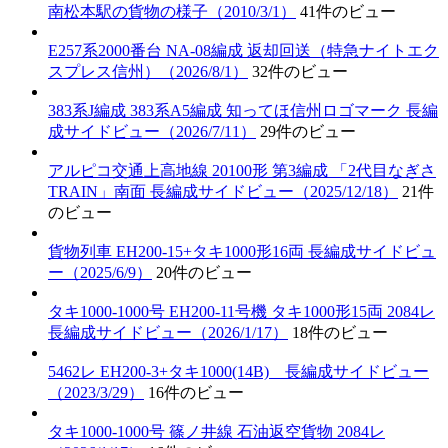
南松本駅の貨物の様子（2010/3/1）
41件のビュー
E257系2000番台 NA-08編成 返却回送（特急ナイトエク
スプレス信州）（2026/8/1）
32件のビュー
383系J編成 383系A5編成 知ってほ信州ロゴマーク 長編
成サイドビュー（2026/7/11）
29件のビュー
アルピコ交通上高地線 20100形 第3編成 「2代目なぎさ
TRAIN」南面 長編成サイドビュー（2025/12/18）
21件
のビュー
貨物列車 EH200-15+タキ1000形16両 長編成サイドビュ
ー（2025/6/9）
20件のビュー
タキ1000-1000号 EH200-11号機 タキ1000形15両 2084レ
長編成サイドビュー（2026/1/17）
18件のビュー
5462レ EH200-3+タキ1000(14B) 長編成サイドビュー
（2023/3/29）
16件のビュー
タキ1000-1000号 篠ノ井線 石油返空貨物 2084レ