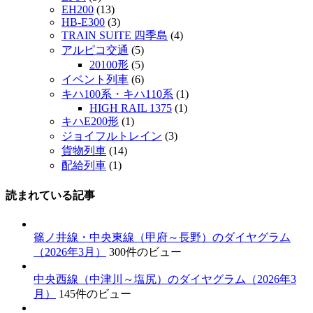
EH200
(13)
HB-E300
(3)
TRAIN SUITE 四季島
(4)
アルピコ交通
(5)
20100形
(5)
イベント列車
(6)
キハ100系・キハ110系
(1)
HIGH RAIL 1375
(1)
キハE200形
(1)
ジョイフルトレイン
(3)
貨物列車
(14)
配給列車
(1)
読まれている記事
篠ノ井線・中央東線（甲府～長野）のダイヤグラム
（2026年3月）
300件のビュー
中央西線（中津川～塩尻）のダイヤグラム（2026年3
月）
145件のビュー