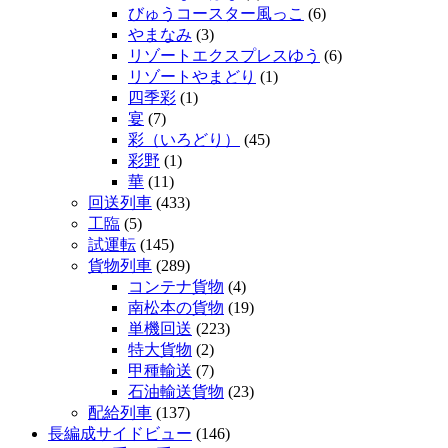
びゅうコースター風っこ
(6)
やまなみ
(3)
リゾートエクスプレスゆう
(6)
リゾートやまどり
(1)
四季彩
(1)
宴
(7)
彩（いろどり）
(45)
彩野
(1)
華
(11)
回送列車
(433)
工臨
(5)
試運転
(145)
貨物列車
(289)
コンテナ貨物
(4)
南松本の貨物
(19)
単機回送
(223)
特大貨物
(2)
甲種輸送
(7)
石油輸送貨物
(23)
配給列車
(137)
長編成サイドビュー
(146)