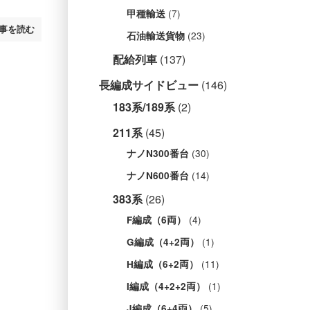
(7)
甲種輸送
事を読む
(23)
石油輸送貨物
配給列車
(137)
長編成サイドビュー
(146)
183系/189系
(2)
211系
(45)
(30)
ナノN300番台
(14)
ナノN600番台
383系
(26)
(4)
F編成（6両）
(1)
G編成（4+2両）
(11)
H編成（6+2両）
(1)
I編成（4+2+2両）
(5)
J編成（6+4両）