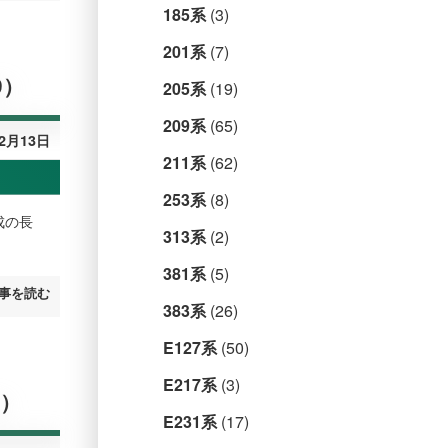
185系
(3)
201系
(7)
9）
205系
(19)
209系
(65)
12月13日
211系
(62)
253系
(8)
成の長
313系
(2)
381系
(5)
事を読む
383系
(26)
E127系
(50)
E217系
(3)
5）
E231系
(17)