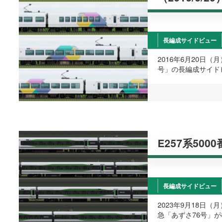
長編成サイドビュー
2016年6月20日
号」の長編成サイド
E257系500
長編成サイドビュー
2023年9月18日（
急「あずさ76号」