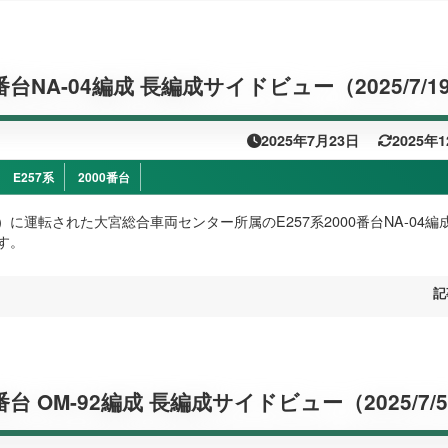
0番台NA-04編成 長編成サイドビュー（2025/7/1
2025年7月23日
2025年
E257系
2000番台
土）に運転された大宮総合車両センター所属のE257系2000番台NA-04編
す。
記
0番台 OM-92編成 長編成サイドビュー（2025/7/