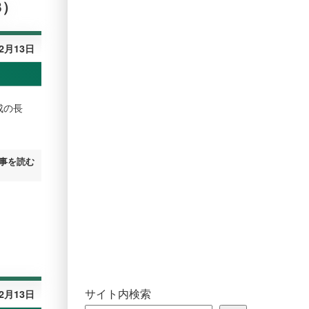
3）
12月13日
成の長
事を読む
サイト内検索
12月13日