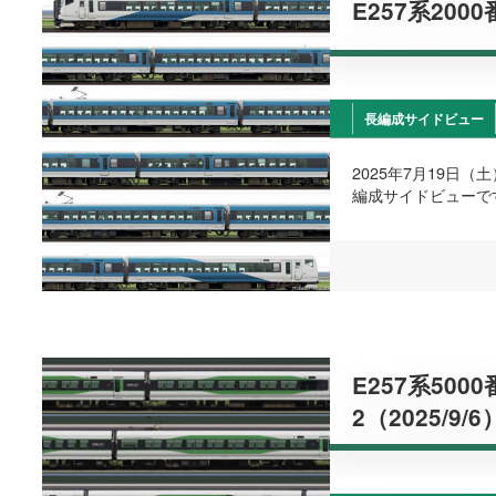
E257系200
長編成サイドビュー
2025年7月19日（
編成サイドビューで
E257系50
2（2025/9/6