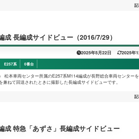
記
4編成 長編成サイドビュー（2016/7/29）
2025年5月22日
2025年
E257系
0番台
（金） 松本車両センター所属のE257系M114編成が長野総合車両センター
を兼ねて回送されたときに撮影した長編成サイドビューです。
記
09編成 特急「あずさ」長編成サイドビュー
）