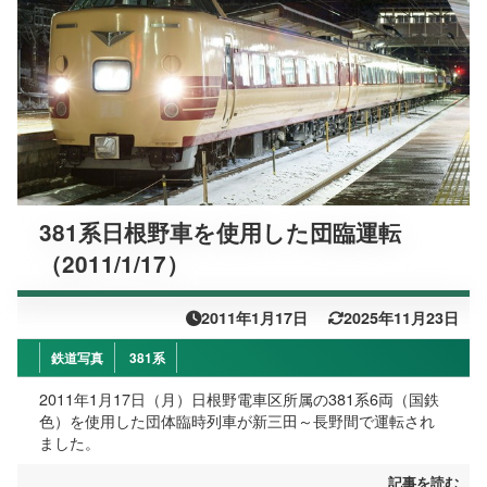
381系日根野車を使用した団臨運転
（2011/1/17）
2011年1月17日
2025年11月23日
鉄道写真
381系
2011年1月17日（月）日根野電車区所属の381系6両（国鉄
色）を使用した団体臨時列車が新三田～長野間で運転され
ました。
記事を読む