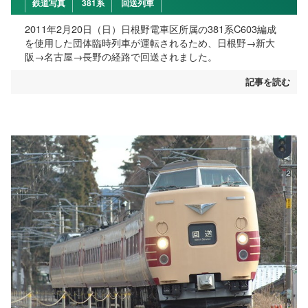
鉄道写真
381系
回送列車
2011年2月20日（日）日根野電車区所属の381系C603編成
を使用した団体臨時列車が運転されるため、日根野→新大
阪→名古屋→長野の経路で回送されました。
記事を読む