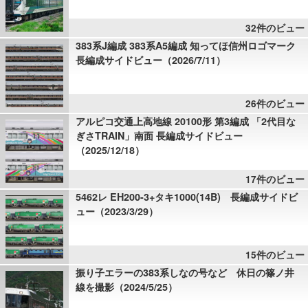
32件のビュー
383系J編成 383系A5編成 知ってほ信州ロゴマーク
長編成サイドビュー（2026/7/11）
26件のビュー
アルピコ交通上高地線 20100形 第3編成 「2代目な
ぎさTRAIN」南面 長編成サイドビュー
（2025/12/18）
17件のビュー
5462レ EH200-3+タキ1000(14B) 長編成サイドビ
ュー（2023/3/29）
15件のビュー
振り子エラーの383系しなの号など 休日の篠ノ井
線を撮影（2024/5/25）