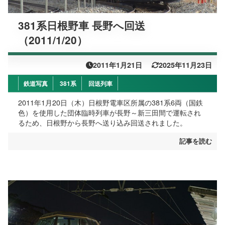
381系日根野車 長野へ回送
（2011/1/20）
2011年1月21日
2025年11月23日
鉄道写真
381系
回送列車
2011年1月20日（木）日根野電車区所属の381系6両（国鉄
色）を使用した団体臨時列車が長野～新三田間で運転され
るため、日根野から長野へ送り込み回送されました。
記事を読む