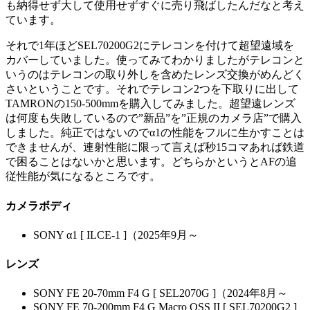
も納得せず大して使用せずすぐに売り飛ばしたんだなと考え
ています。
それで1年ほどSEL70200G2にテレコンを付けて超望遠域を
カバーしていました。使ってみてわかりましたがテレコンと
いうのはテレコンの取り外しを含めたレンズ交換がめんどく
さいということです。それでテレコン2つを下取りに出して
TAMRONの150-500mmを購入してみました。超望遠レンズ
は何度も失敗しているので”新品”を”正規のカメラ店”で購入
しました。純正ではないのでα1の性能をフルに生かすことは
できませんが、連射性能に限って言えば秒15コマあれば鉄道
で困ることはないかと思います。どちらかというとAFの追
従性能が気になるところです。
カメラボディ
SONY α1 [ ILCE-1 ]（2025年9月～
レンズ
SONY FE 20-70mm F4 G [ SEL2070G ]（2024年8月～
SONY FE 70-200mm F4 G Macro OSS II [ SEL70200G2 ]