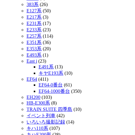
383系
(26)
E127系
(50)
E217系
(3)
E231系
(17)
E233系
(23)
E257系
(114)
E351系
(36)
E353系
(20)
E493系
(1)
East i
(23)
E491系
(13)
キヤE193系
(10)
EF64
(411)
EF64-0番台
(61)
EF64-1000番台
(350)
EH200
(103)
HB-E300系
(8)
TRAIN SUITE 四季島
(10)
イベント列車
(42)
いろいろ撮影記録
(14)
キハ110系
(107)
キハE200形
(28)