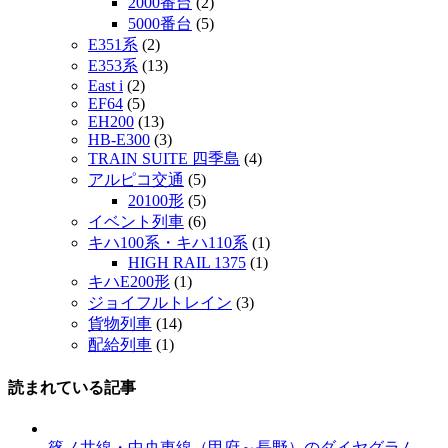
2000番台
(2)
5000番台
(5)
E351系
(2)
E353系
(13)
East i
(2)
EF64
(5)
EH200
(13)
HB-E300
(3)
TRAIN SUITE 四季島
(4)
アルピコ交通
(5)
20100形
(5)
イベント列車
(6)
キハ100系・キハ110系
(1)
HIGH RAIL 1375
(1)
キハE200形
(1)
ジョイフルトレイン
(3)
貨物列車
(14)
配給列車
(1)
読まれている記事
篠ノ井線・中央東線（甲府～長野）のダイヤグラム