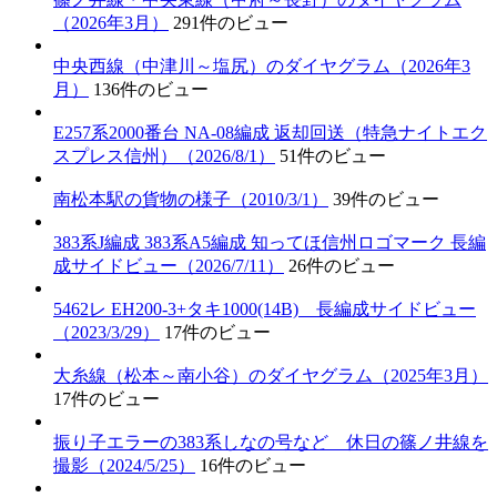
（2026年3月）
291件のビュー
中央西線（中津川～塩尻）のダイヤグラム（2026年3
月）
136件のビュー
E257系2000番台 NA-08編成 返却回送（特急ナイトエク
スプレス信州）（2026/8/1）
51件のビュー
南松本駅の貨物の様子（2010/3/1）
39件のビュー
383系J編成 383系A5編成 知ってほ信州ロゴマーク 長編
成サイドビュー（2026/7/11）
26件のビュー
5462レ EH200-3+タキ1000(14B) 長編成サイドビュー
（2023/3/29）
17件のビュー
大糸線（松本～南小谷）のダイヤグラム（2025年3月）
17件のビュー
振り子エラーの383系しなの号など 休日の篠ノ井線を
撮影（2024/5/25）
16件のビュー