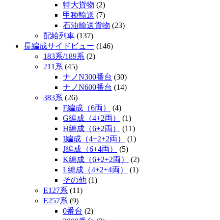
特大貨物
(2)
甲種輸送
(7)
石油輸送貨物
(23)
配給列車
(137)
長編成サイドビュー
(146)
183系/189系
(2)
211系
(45)
ナノN300番台
(30)
ナノN600番台
(14)
383系
(26)
F編成（6両）
(4)
G編成（4+2両）
(1)
H編成（6+2両）
(11)
I編成（4+2+2両）
(1)
J編成（6+4両）
(5)
K編成（6+2+2両）
(2)
L編成（4+2+4両）
(1)
その他
(1)
E127系
(11)
E257系
(9)
0番台
(2)