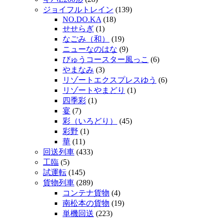
ジョイフルトレイン
(139)
NO.DO.KA
(18)
せせらぎ
(1)
なごみ（和）
(19)
ニューなのはな
(9)
びゅうコースター風っこ
(6)
やまなみ
(3)
リゾートエクスプレスゆう
(6)
リゾートやまどり
(1)
四季彩
(1)
宴
(7)
彩（いろどり）
(45)
彩野
(1)
華
(11)
回送列車
(433)
工臨
(5)
試運転
(145)
貨物列車
(289)
コンテナ貨物
(4)
南松本の貨物
(19)
単機回送
(223)