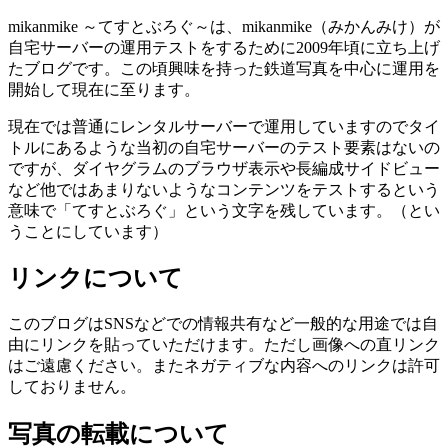
mikanmike ～てすとぶろぐ～は、mikanmike（みかんみけ）が
自宅サーバーの運用テストをするために2009年頃に立ち上げ
たブログです。この頃興味を持った鉄道写真を中心に運用を
開始して現在に至ります。
現在では普通にレンタルサーバーで運用していますのでタイ
トルにあるような当初の自宅サーバーのテスト要素はないの
ですが、ダイヤグラムのブラウザ表示や長編成サイドビュー
など他ではあまりないようなコンテンツをテストするという
意味で「てすとぶろぐ」という文字を残しています。（とい
うことにしています）
リンクについて
このブログはSNSなどでの情報共有など一般的な用途では自
由にリンクを貼っていただけます。ただし画像への直リンク
はご遠慮ください。またネガティブな内容へのリンクは許可
しておりません。
写真の転載について