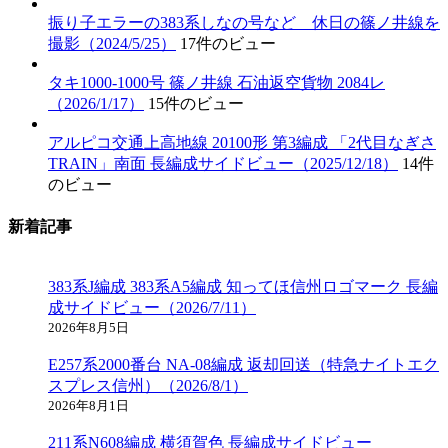
振り子エラーの383系しなの号など 休日の篠ノ井線を
撮影（2024/5/25）
17件のビュー
タキ1000-1000号 篠ノ井線 石油返空貨物 2084レ
（2026/1/17）
15件のビュー
アルピコ交通上高地線 20100形 第3編成 「2代目なぎさ
TRAIN」南面 長編成サイドビュー（2025/12/18）
14件
のビュー
新着記事
383系J編成 383系A5編成 知ってほ信州ロゴマーク 長編
成サイドビュー（2026/7/11）
2026年8月5日
E257系2000番台 NA-08編成 返却回送（特急ナイトエク
スプレス信州）（2026/8/1）
2026年8月1日
211系N608編成 横須賀色 長編成サイドビュー