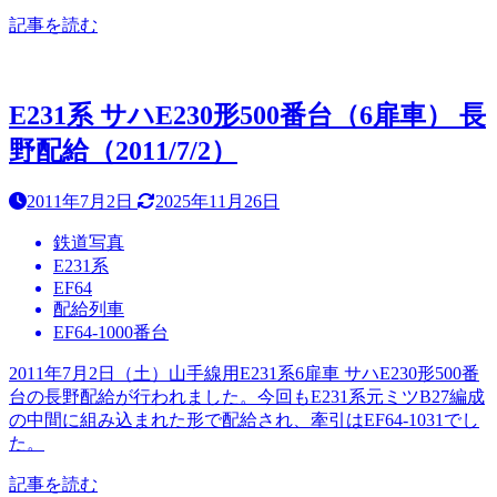
記事を読む
E231系 サハE230形500番台（6扉車） 長
野配給（2011/7/2）
2011年7月2日
2025年11月26日
鉄道写真
E231系
EF64
配給列車
EF64-1000番台
2011年7月2日（土）山手線用E231系6扉車 サハE230形500番
台の長野配給が行われました。今回もE231系元ミツB27編成
の中間に組み込まれた形で配給され、牽引はEF64-1031でし
た。
記事を読む