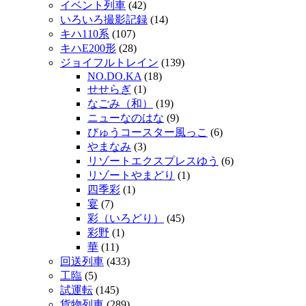
イベント列車
(42)
いろいろ撮影記録
(14)
キハ110系
(107)
キハE200形
(28)
ジョイフルトレイン
(139)
NO.DO.KA
(18)
せせらぎ
(1)
なごみ（和）
(19)
ニューなのはな
(9)
びゅうコースター風っこ
(6)
やまなみ
(3)
リゾートエクスプレスゆう
(6)
リゾートやまどり
(1)
四季彩
(1)
宴
(7)
彩（いろどり）
(45)
彩野
(1)
華
(11)
回送列車
(433)
工臨
(5)
試運転
(145)
貨物列車
(289)