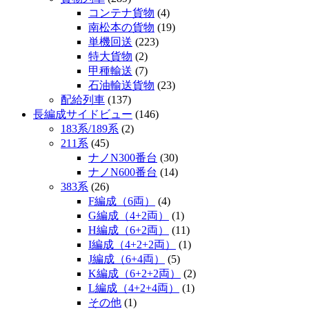
コンテナ貨物
(4)
南松本の貨物
(19)
単機回送
(223)
特大貨物
(2)
甲種輸送
(7)
石油輸送貨物
(23)
配給列車
(137)
長編成サイドビュー
(146)
183系/189系
(2)
211系
(45)
ナノN300番台
(30)
ナノN600番台
(14)
383系
(26)
F編成（6両）
(4)
G編成（4+2両）
(1)
H編成（6+2両）
(11)
I編成（4+2+2両）
(1)
J編成（6+4両）
(5)
K編成（6+2+2両）
(2)
L編成（4+2+4両）
(1)
その他
(1)