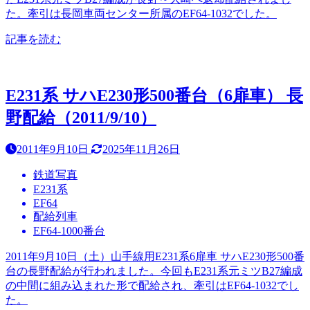
た。牽引は長岡車両センター所属のEF64-1032でした。
記事を読む
E231系 サハE230形500番台（6扉車） 長
野配給（2011/9/10）
2011年9月10日
2025年11月26日
鉄道写真
E231系
EF64
配給列車
EF64-1000番台
2011年9月10日（土）山手線用E231系6扉車 サハE230形500番
台の長野配給が行われました。今回もE231系元ミツB27編成
の中間に組み込まれた形で配給され、牽引はEF64-1032でし
た。