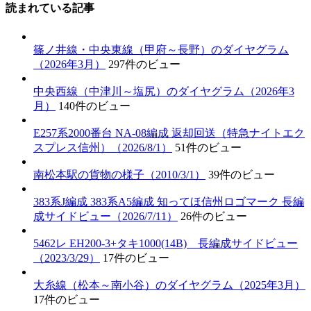
読まれている記事
篠ノ井線・中央東線（甲府～長野）のダイヤグラム
（2026年3月）
297件のビュー
中央西線（中津川～塩尻）のダイヤグラム（2026年3
月）
140件のビュー
E257系2000番台 NA-08編成 返却回送（特急ナイトエク
スプレス信州）（2026/8/1）
51件のビュー
南松本駅の貨物の様子（2010/3/1）
39件のビュー
383系J編成 383系A5編成 知ってほ信州ロゴマーク 長編
成サイドビュー（2026/7/11）
26件のビュー
5462レ EH200-3+タキ1000(14B) 長編成サイドビュー
（2023/3/29）
17件のビュー
大糸線（松本～南小谷）のダイヤグラム（2025年3月）
17件のビュー