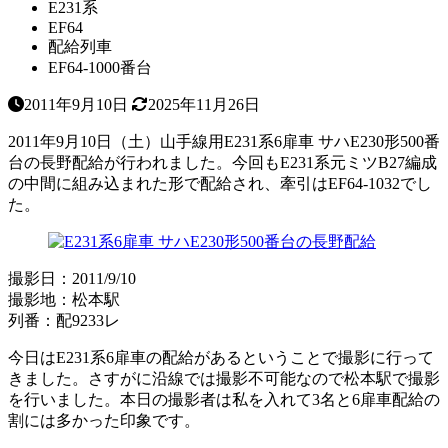
E231系
EF64
配給列車
EF64-1000番台
2011年9月10日
2025年11月26日
2011年9月10日（土）山手線用E231系6扉車 サハE230形500番
台の長野配給が行われました。今回もE231系元ミツB27編成
の中間に組み込まれた形で配給され、牽引はEF64-1032でし
た。
撮影日：2011/9/10
撮影地：松本駅
列番：配9233レ
今日はE231系6扉車の配給があるということで撮影に行って
きました。さすがに沿線では撮影不可能なので松本駅で撮影
を行いました。本日の撮影者は私を入れて3名と6扉車配給の
割には多かった印象です。