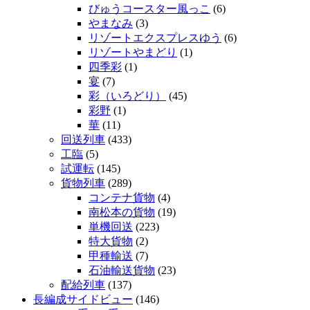
びゅうコースター風っこ
(6)
やまなみ
(3)
リゾートエクスプレスゆう
(6)
リゾートやまどり
(1)
四季彩
(1)
宴
(7)
彩（いろどり）
(45)
彩野
(1)
華
(11)
回送列車
(433)
工臨
(5)
試運転
(145)
貨物列車
(289)
コンテナ貨物
(4)
南松本の貨物
(19)
単機回送
(223)
特大貨物
(2)
甲種輸送
(7)
石油輸送貨物
(23)
配給列車
(137)
長編成サイドビュー
(146)