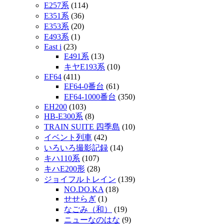
E257系
(114)
E351系
(36)
E353系
(20)
E493系
(1)
East i
(23)
E491系
(13)
キヤE193系
(10)
EF64
(411)
EF64-0番台
(61)
EF64-1000番台
(350)
EH200
(103)
HB-E300系
(8)
TRAIN SUITE 四季島
(10)
イベント列車
(42)
いろいろ撮影記録
(14)
キハ110系
(107)
キハE200形
(28)
ジョイフルトレイン
(139)
NO.DO.KA
(18)
せせらぎ
(1)
なごみ（和）
(19)
ニューなのはな
(9)