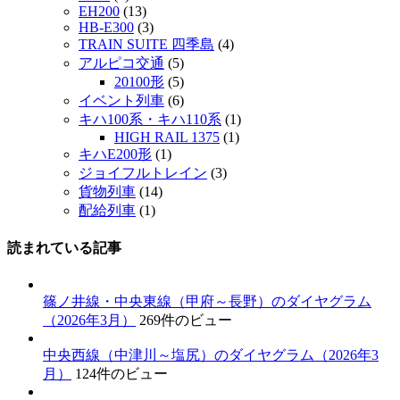
EH200
(13)
HB-E300
(3)
TRAIN SUITE 四季島
(4)
アルピコ交通
(5)
20100形
(5)
イベント列車
(6)
キハ100系・キハ110系
(1)
HIGH RAIL 1375
(1)
キハE200形
(1)
ジョイフルトレイン
(3)
貨物列車
(14)
配給列車
(1)
読まれている記事
篠ノ井線・中央東線（甲府～長野）のダイヤグラム
（2026年3月）
269件のビュー
中央西線（中津川～塩尻）のダイヤグラム（2026年3
月）
124件のビュー