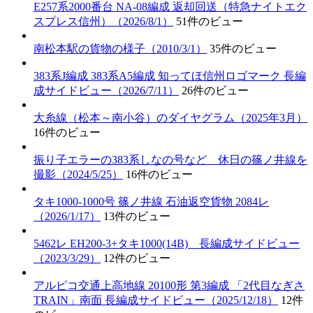
E257系2000番台 NA-08編成 返却回送（特急ナイトエク
スプレス信州）（2026/8/1）
51件のビュー
南松本駅の貨物の様子（2010/3/1）
35件のビュー
383系J編成 383系A5編成 知ってほ信州ロゴマーク 長編
成サイドビュー（2026/7/11）
26件のビュー
大糸線（松本～南小谷）のダイヤグラム（2025年3月）
16件のビュー
振り子エラーの383系しなの号など 休日の篠ノ井線を
撮影（2024/5/25）
16件のビュー
タキ1000-1000号 篠ノ井線 石油返空貨物 2084レ
（2026/1/17）
13件のビュー
5462レ EH200-3+タキ1000(14B) 長編成サイドビュー
（2023/3/29）
12件のビュー
アルピコ交通上高地線 20100形 第3編成 「2代目なぎさ
TRAIN」南面 長編成サイドビュー（2025/12/18）
12件