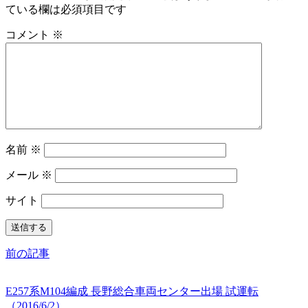
ている欄は必須項目です
コメント
※
名前
※
メール
※
サイト
前の記事
E257系M104編成 長野総合車両センター出場 試運転
（2016/6/2）