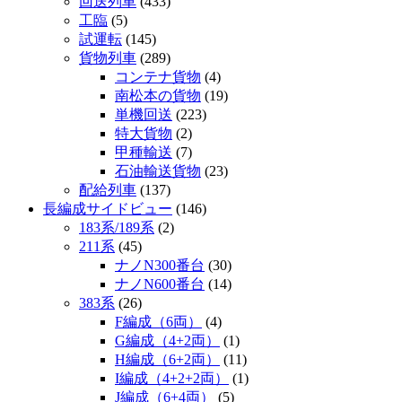
回送列車
(433)
工臨
(5)
試運転
(145)
貨物列車
(289)
コンテナ貨物
(4)
南松本の貨物
(19)
単機回送
(223)
特大貨物
(2)
甲種輸送
(7)
石油輸送貨物
(23)
配給列車
(137)
長編成サイドビュー
(146)
183系/189系
(2)
211系
(45)
ナノN300番台
(30)
ナノN600番台
(14)
383系
(26)
F編成（6両）
(4)
G編成（4+2両）
(1)
H編成（6+2両）
(11)
I編成（4+2+2両）
(1)
J編成（6+4両）
(5)