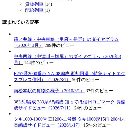
貨物列車
(14)
配給列車
(1)
読まれている記事
篠ノ井線・中央東線（甲府～長野）のダイヤグラム
（2026年3月）
289件のビュー
中央西線（中津川～塩尻）のダイヤグラム（2026年3
月）
144件のビュー
E257系2000番台 NA-08編成 返却回送（特急ナイトエク
スプレス信州）（2026/8/1）
50件のビュー
南松本駅の貨物の様子（2010/3/1）
33件のビュー
383系J編成 383系A5編成 知ってほ信州ロゴマーク 長編
成サイドビュー（2026/7/11）
24件のビュー
タキ1000-1000号 EH200-11号機 タキ1000形15両 2084レ
長編成サイドビュー（2026/1/17）
15件のビュー