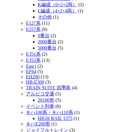
K編成（6+2+2両）
(2)
L編成（4+2+4両）
(1)
その他
(1)
E127系
(11)
E257系
(9)
0番台
(2)
2000番台
(2)
5000番台
(5)
E351系
(2)
E353系
(13)
East i
(2)
EF64
(5)
EH200
(13)
HB-E300
(3)
TRAIN SUITE 四季島
(4)
アルピコ交通
(5)
20100形
(5)
イベント列車
(6)
キハ100系・キハ110系
(1)
HIGH RAIL 1375
(1)
キハE200形
(1)
ジョイフルトレイン
(3)