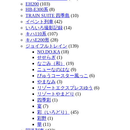
EH200
(103)
HB-E300系
(8)
TRAIN SUITE 四季島
(10)
イベント列車
(42)
いろいろ撮影記録
(14)
キハ110系
(107)
キハE200形
(28)
ジョイフルトレイン
(139)
NO.DO.KA
(18)
せせらぎ
(1)
なごみ（和）
(19)
ニューなのはな
(9)
びゅうコースター風っこ
(6)
やまなみ
(3)
リゾートエクスプレスゆう
(6)
リゾートやまどり
(1)
四季彩
(1)
宴
(7)
彩（いろどり）
(45)
彩野
(1)
華
(11)