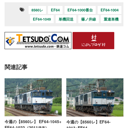
8560レ
EF64
EF64-1000番台
EF64-1004
EF64-1049
単機回送
篠ノ井線
重連単機
関連記事
今週の【8560レ】 EF64-1045+
今週の【8560レ】EF64-
EF64-1022（2011/8/8）
1013+EF64-