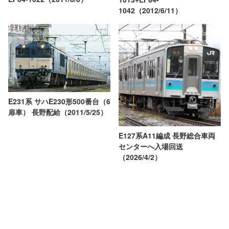
1042（2012/6/11）
E231系 サハE230形500番台（6
扉車） 長野配給（2011/5/25）
E127系A11編成 長野総合車両
センターへ入場回送
（2026/4/2）