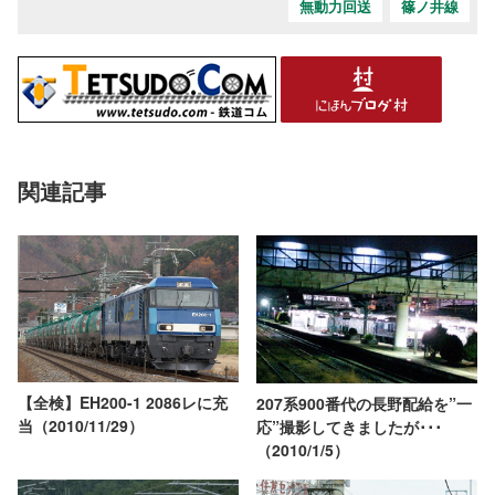
無動力回送
篠ノ井線
関連記事
【全検】EH200-1 2086レに充
207系900番代の長野配給を”一
当（2010/11/29）
応”撮影してきましたが･･･
（2010/1/5）