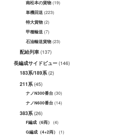
(19)
南松本の貨物
(223)
単機回送
(2)
特大貨物
(7)
甲種輸送
(23)
石油輸送貨物
配給列車
(137)
長編成サイドビュー
(146)
183系/189系
(2)
211系
(45)
(30)
ナノN300番台
(14)
ナノN600番台
383系
(26)
(4)
F編成（6両）
(1)
G編成（4+2両）