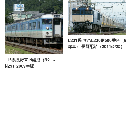
E231系 サハE230形500番台（6
扉車） 長野配給（2011/5/25）
115系長野車 N編成（N21～
N25）2009年版