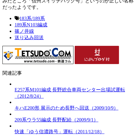
みたところ「信州スイッチバック号」というのが正しい名称
だったようです。
183系/189系
189系N103編成
篠ノ井線
送り込み回送
関連記事
E257系M101編成 長野総合車両センター出場試運転
（2012/8/24）
キハE200形 展示のため長野へ回送（2009/10/9）
209系ウラ55編成 長野配給（2009/9/1）
快速「ゆう信濃路号」運転（2011/12/18）