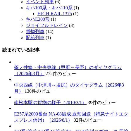
イベント列車
(6)
キハ100系・キハ110系
(1)
HIGH RAIL 1375
(1)
キハE200形
(1)
ジョイフルトレイン
(3)
貨物列車
(14)
配給列車
(1)
読まれている記事
篠ノ井線・中央東線（甲府～長野）のダイヤグラム
（2026年3月）
272件のビュー
中央西線（中津川～塩尻）のダイヤグラム（2026年3
月）
130件のビュー
南松本駅の貨物の様子（2010/3/1）
39件のビュー
E257系2000番台 NA-08編成 返却回送（特急ナイトエク
スプレス信州）（2026/8/1）
32件のビュー