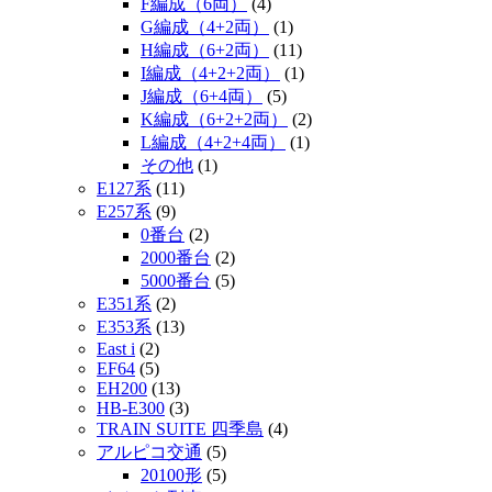
F編成（6両）
(4)
G編成（4+2両）
(1)
H編成（6+2両）
(11)
I編成（4+2+2両）
(1)
J編成（6+4両）
(5)
K編成（6+2+2両）
(2)
L編成（4+2+4両）
(1)
その他
(1)
E127系
(11)
E257系
(9)
0番台
(2)
2000番台
(2)
5000番台
(5)
E351系
(2)
E353系
(13)
East i
(2)
EF64
(5)
EH200
(13)
HB-E300
(3)
TRAIN SUITE 四季島
(4)
アルピコ交通
(5)
20100形
(5)