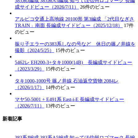
383系J編成 383系A5編成 知ってほ信州ロゴマーク 長編
成サイドビュー（2026/7/11）
26件のビュー
アルピコ交通上高地線 20100形 第3編成 「2代目なぎさ
TRAIN」南面 長編成サイドビュー（2025/12/18）
17件
のビュー
振り子エラーの383系しなの号など 休日の篠ノ井線を
撮影（2024/5/25）
15件のビュー
5462レ EH200-3+タキ1000(14B) 長編成サイドビュー
（2023/3/29）
15件のビュー
タキ1000-1000号 篠ノ井線 石油返空貨物 2084レ
（2026/1/17）
14件のビュー
マヤ50-5001 + E491系 East-i-E 長編成サイドビュー
（2026/7/11）
13件のビュー
新着記事
383系J編成 383系A5編成 知ってほ信州ロゴマーク 長編