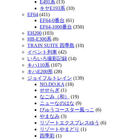
E491系
(13)
キヤE193系
(10)
EF64
(411)
EF64-0番台
(61)
EF64-1000番台
(350)
EH200
(103)
HB-E300系
(8)
TRAIN SUITE 四季島
(10)
イベント列車
(42)
いろいろ撮影記録
(14)
キハ110系
(107)
キハE200形
(28)
ジョイフルトレイン
(139)
NO.DO.KA
(18)
せせらぎ
(1)
なごみ（和）
(19)
ニューなのはな
(9)
びゅうコースター風っこ
(6)
やまなみ
(3)
リゾートエクスプレスゆう
(6)
リゾートやまどり
(1)
四季彩
(1)