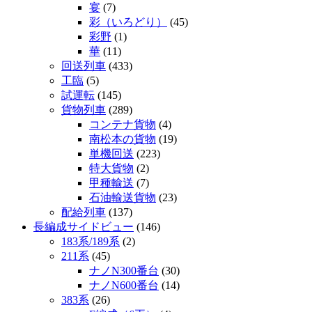
宴
(7)
彩（いろどり）
(45)
彩野
(1)
華
(11)
回送列車
(433)
工臨
(5)
試運転
(145)
貨物列車
(289)
コンテナ貨物
(4)
南松本の貨物
(19)
単機回送
(223)
特大貨物
(2)
甲種輸送
(7)
石油輸送貨物
(23)
配給列車
(137)
長編成サイドビュー
(146)
183系/189系
(2)
211系
(45)
ナノN300番台
(30)
ナノN600番台
(14)
383系
(26)