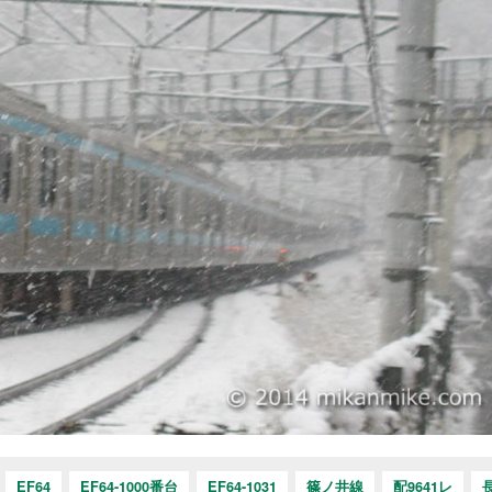
EF64
EF64-1000番台
EF64-1031
篠ノ井線
配9641レ