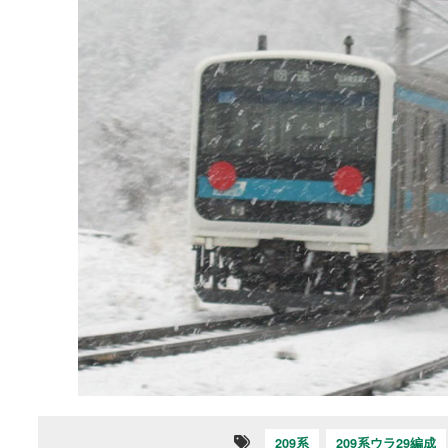
209系
209系ウラ29編成