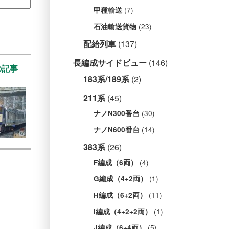
(7)
甲種輸送
(23)
石油輸送貨物
配給列車
(137)
長編成サイドビュー
(146)
の記事
183系/189系
(2)
211系
(45)
(30)
ナノN300番台
(14)
ナノN600番台
383系
(26)
(4)
F編成（6両）
(1)
G編成（4+2両）
(11)
H編成（6+2両）
(1)
I編成（4+2+2両）
(5)
J編成（6+4両）