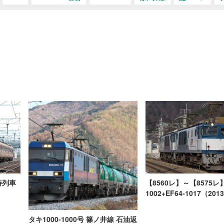
臨時列車
【8560レ】～【8575レ】
1002+EF64-1017（2013
タキ1000-1000号 篠ノ井線 石油返