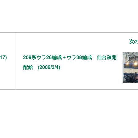
次
7)
209系ウラ26編成＋ウラ38編成 仙台疎開
配給 (2009/3/4)