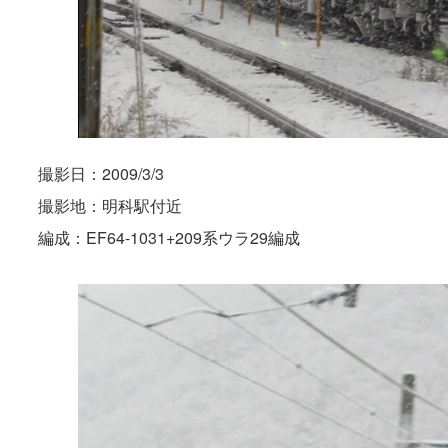
撮影日：2009/3/3
撮影地：明科駅付近
編成：EF64-1031+209系ウラ29編成