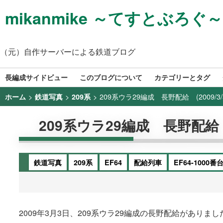
mikanmike ～てすとぶろぐ～
（元）自作サーバーによる鉄道ブログ
長編成サイドビュー
このブログについて
カテゴリーとタグ
>
>
>
209系ウラ29編成 長野配給 (2009/3/
ホーム
鉄道写真
209系
209系ウラ29編成 長野配給 (2
鉄道写真
209系
EF64
配給列車
EF64-1000番
2009年3月3日、209系ウラ29編成の長野配給がありま