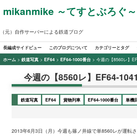
mikanmike ～てすとぶろぐ～
（元）自作サーバーによる鉄道ブログ
長編成サイドビュー
このブログについて
カテゴリーとタグ
>
>
>
>
今週の【8560レ】EF64
ホーム
鉄道写真
EF64
EF64-1000番台
今週の【8560レ】EF64-1041+
鉄道写真
EF64
貨物列車
EF64-1000番台
単機
2013年6月3日（月）今週も篠ノ井線で単8560レが運転され