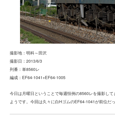
撮影地：明科～田沢
撮影日：2013/6/3
列番：単8560レ
編成：EF64-1041+EF64-1005
今日は月曜日ということで毎週恒例の8560レを撮影して
ようです。今回は久々に白HゴムのEF64-1041が前