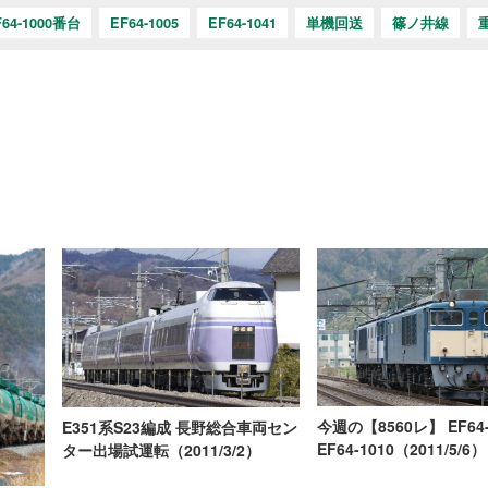
F64-1000番台
EF64-1005
EF64-1041
単機回送
篠ノ井線
今週の【8560レ】 EF64-
E351系S23編成 長野総合車両セン
EF64-1010（2011/5/6）
ター出場試運転（2011/3/2）