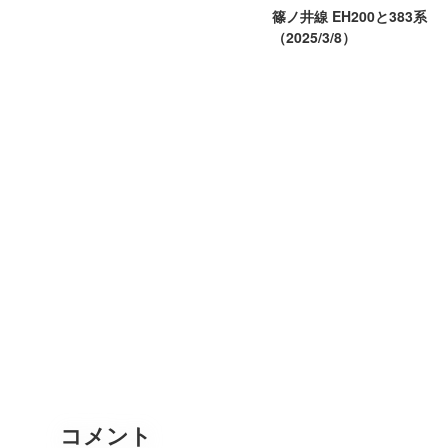
篠ノ井線 EH200と383系
（2025/3/8）
コメント