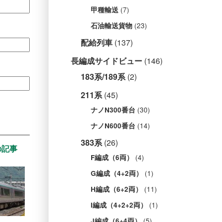
(7)
甲種輸送
(23)
石油輸送貨物
配給列車
(137)
長編成サイドビュー
(146)
183系/189系
(2)
211系
(45)
(30)
ナノN300番台
(14)
ナノN600番台
383系
(26)
の記事
(4)
F編成（6両）
(1)
G編成（4+2両）
(11)
H編成（6+2両）
(1)
I編成（4+2+2両）
(5)
J編成（6+4両）