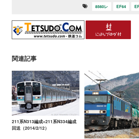
8560レ
EF64
E
関連記事
211系N313編成+211系N334編成
回送（2014/2/12）