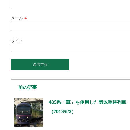
メール
※
サイト
前の記事
485系「華」を使用した団体臨時列車
（2013/6/3）