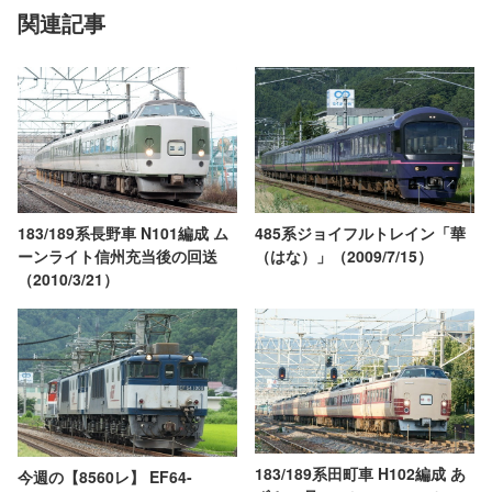
関連記事
183/189系長野車 N101編成 ム
485系ジョイフルトレイン「華
ーンライト信州充当後の回送
（はな）」（2009/7/15）
（2010/3/21）
183/189系田町車 H102編成 あ
今週の【8560レ】 EF64-