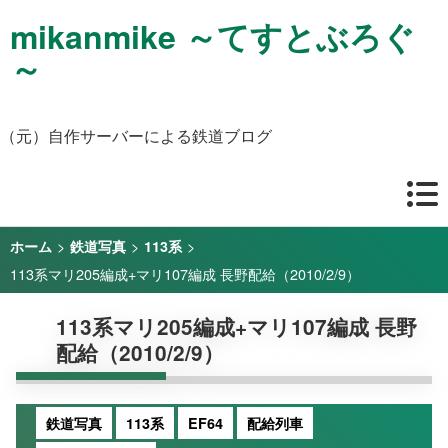
mikanmike ～てすとぶろぐ
～
（元）自作サーバーによる鉄道ブログ
>
>
>
ホーム
鉄道写真
113系
113系マリ205編成+マリ107編成 長野配給（2010/2/9）
113系マリ205編成+マリ107編成 長野
配給（2010/2/9）
鉄道写真
113系
EF64
配給列車