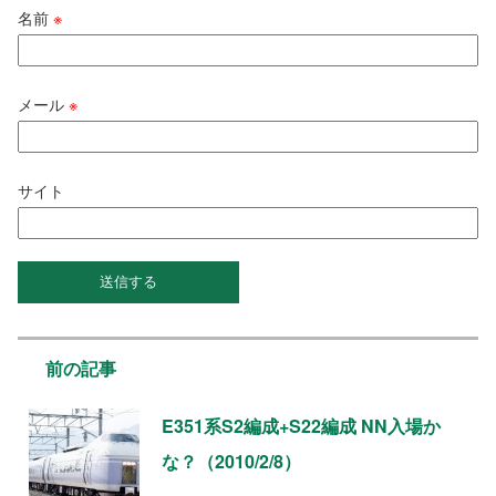
名前
※
メール
※
サイト
前の記事
E351系S2編成+S22編成 NN入場か
な？（2010/2/8）