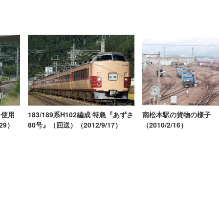
南松本駅の貨物の様子
183/189系H102編成 特急『あずさ
を使用
（2010/2/16）
80号』（回送）（2012/9/17）
29）