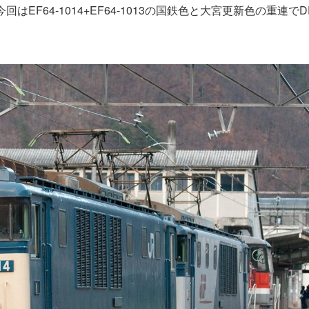
はEF64-1014+EF64-1013の国鉄色と大宮更新色の重連でD