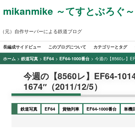
mikanmike ～てすとぶろぐ～
（元）自作サーバーによる鉄道ブログ
長編成サイドビュー
このブログについて
カテゴリーとタグ
>
>
>
>
今週の【8560レ】EF64-
ホーム
鉄道写真
EF64
EF64-1000番台
今週の【8560レ】EF64-1014+
1674″（2011/12/5）
鉄道写真
EF64
貨物列車
EF64-1000番台
単機