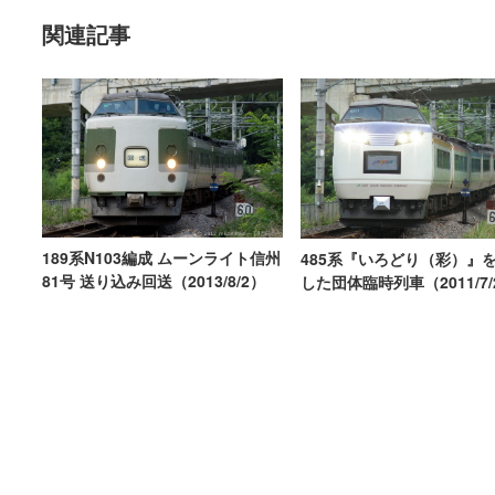
関連記事
189系N103編成 ムーンライト信州
485系『いろどり（彩）』
81号 送り込み回送（2013/8/2）
した団体臨時列車（2011/7/