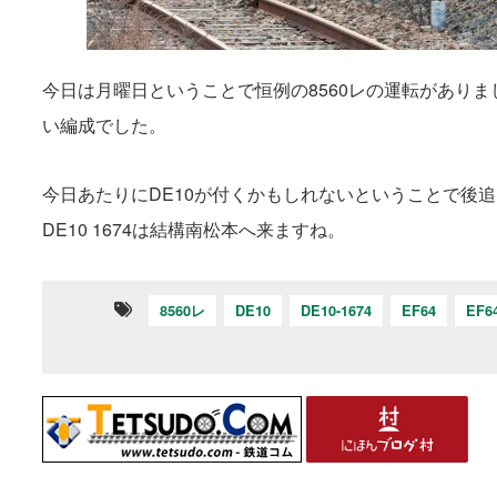
今日は月曜日ということで恒例の8560レの運転がありま
い編成でした。
今日あたりにDE10が付くかもしれないということで後
DE10 1674は結構南松本へ来ますね。
8560レ
DE10
DE10-1674
EF64
EF6