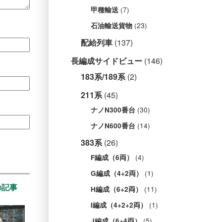
(7)
甲種輸送
(23)
石油輸送貨物
配給列車
(137)
長編成サイドビュー
(146)
183系/189系
(2)
211系
(45)
(30)
ナノN300番台
(14)
ナノN600番台
383系
(26)
(4)
F編成（6両）
(1)
G編成（4+2両）
の記事
(11)
H編成（6+2両）
(1)
I編成（4+2+2両）
(5)
J編成（6+4両）