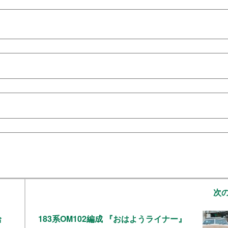
次
給
183系OM102編成 『おはようライナー』