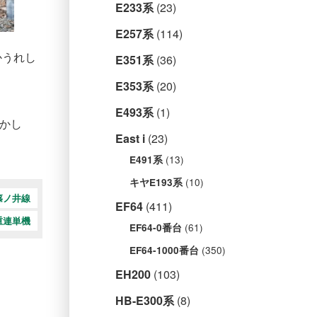
E233系
(23)
E257系
(114)
かうれし
E351系
(36)
E353系
(20)
E493系
(1)
かし
East i
(23)
(13)
E491系
(10)
キヤE193系
篠ノ井線
EF64
(411)
重連単機
(61)
EF64-0番台
(350)
EF64-1000番台
EH200
(103)
HB-E300系
(8)