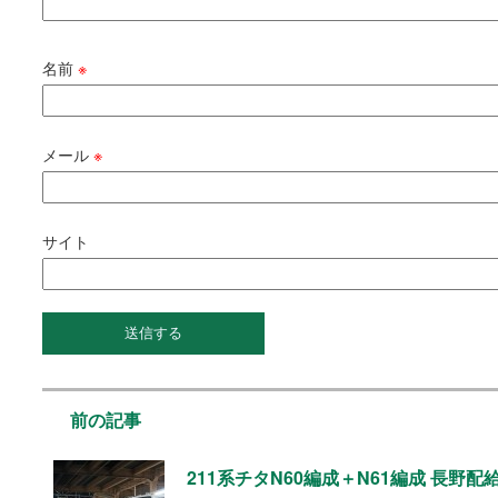
名前
※
メール
※
サイト
前の記事
211系チタN60編成＋N61編成 長野配