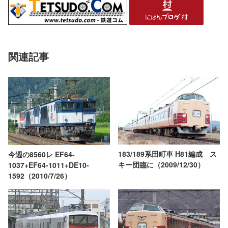
関連記事
183/189系田町車 H81編成 ス
今週の8560レ EF64-
キー団臨に（2009/12/30）
1037+EF64-1011+DE10-
1592（2010/7/26）