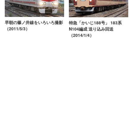
早朝の篠ノ井線をいろいろ撮影
特急「かいじ188号」 183系
（2011/5/3）
N104編成 送り込み回送
（2014/1/4）