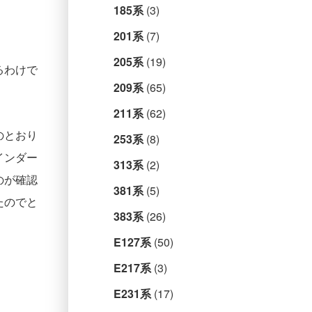
185系
(3)
201系
(7)
205系
(19)
るわけで
209系
(65)
211系
(62)
のとおり
253系
(8)
インダー
313系
(2)
のが確認
381系
(5)
たのでと
383系
(26)
E127系
(50)
E217系
(3)
E231系
(17)