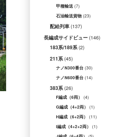
(7)
甲種輸送
(23)
石油輸送貨物
配給列車
(137)
長編成サイドビュー
(146)
183系/189系
(2)
211系
(45)
(30)
ナノN300番台
(14)
ナノN600番台
383系
(26)
(4)
F編成（6両）
(1)
G編成（4+2両）
(11)
H編成（6+2両）
(1)
I編成（4+2+2両）
(5)
J編成（6+4両）