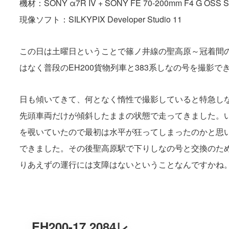
機材：SONY α7R IV + SONY FE 70-200mm F4 G OSS 
現像ソフト：SILKYPIX Developer Studio 11
この日は土曜日ということで篠ノ井線の聖高原～冠着間
はなく普段のEH200貨物列車と383系しなの号を撮影で
日も傾いてきて、何となく惰性で撮影していると特急し
先頭車両だけが傾斜したままの状態で走ってきました。
を覗いていたので最初は水平が狂ってしまったのかと思
できました。その後聖高原駅で下りしなの号と交換のた
りあえずの運行には支障はないということなんですかね
EH200-17 2084レ