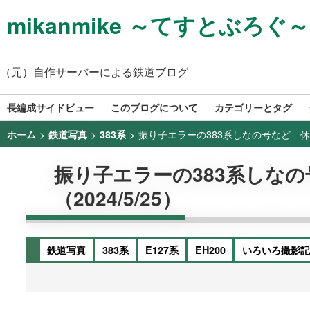
mikanmike ～てすとぶろぐ～
（元）自作サーバーによる鉄道ブログ
長編成サイドビュー
このブログについて
カテゴリーとタグ
>
>
>
振り子エラーの383系しなの号など 休日
ホーム
鉄道写真
383系
振り子エラーの383系しな
（2024/5/25）
鉄道写真
383系
E127系
EH200
いろいろ撮影記