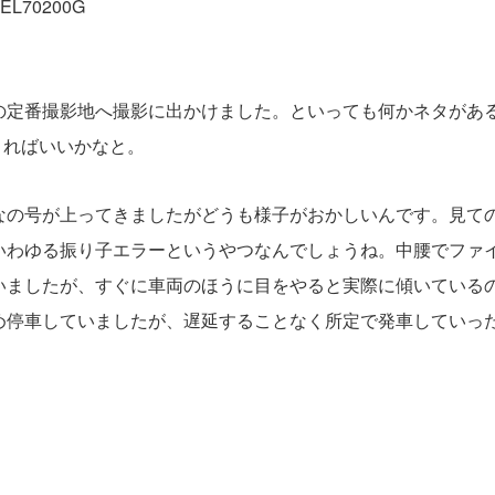
SEL70200G
の定番撮影地へ撮影に出かけました。といっても何かネタがあ
きればいいかなと。
なの号が上ってきましたがどうも様子がおかしいんです。見て
いわゆる振り子エラーというやつなんでしょうね。中腰でファ
いましたが、すぐに車両のほうに目をやると実際に傾いている
め停車していましたが、遅延することなく所定で発車していっ
。