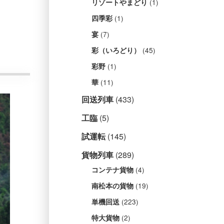
(1)
リゾートやまどり
(1)
四季彩
(7)
宴
(45)
彩（いろどり）
(1)
彩野
(11)
華
回送列車
(433)
工臨
(5)
試運転
(145)
貨物列車
(289)
(4)
コンテナ貨物
(19)
南松本の貨物
(223)
単機回送
(2)
特大貨物