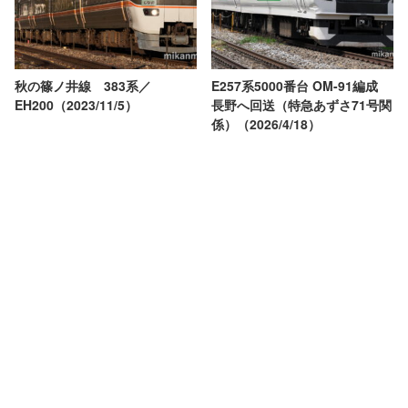
秋の篠ノ井線 383系／
E257系5000番台 OM-91編成
EH200（2023/11/5）
長野へ回送（特急あずさ71号関
係）（2026/4/18）