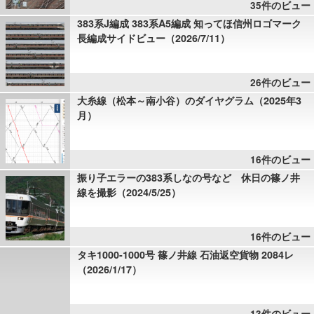
35件のビュー
383系J編成 383系A5編成 知ってほ信州ロゴマーク
長編成サイドビュー（2026/7/11）
26件のビュー
大糸線（松本～南小谷）のダイヤグラム（2025年3
月）
16件のビュー
振り子エラーの383系しなの号など 休日の篠ノ井
線を撮影（2024/5/25）
16件のビュー
タキ1000-1000号 篠ノ井線 石油返空貨物 2084レ
（2026/1/17）
13件のビュー