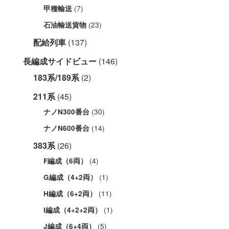
(7)
甲種輸送
(23)
石油輸送貨物
配給列車
(137)
長編成サイドビュー
(146)
183系/189系
(2)
211系
(45)
(30)
ナノN300番台
(14)
ナノN600番台
383系
(26)
(4)
F編成（6両）
(1)
G編成（4+2両）
(11)
H編成（6+2両）
(1)
I編成（4+2+2両）
(5)
J編成（6+4両）