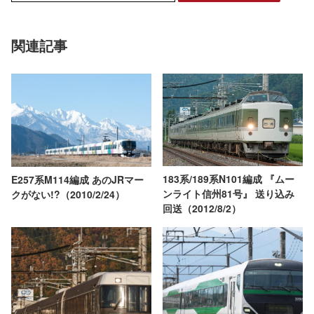
関連記事
183系/189系N101編成 『ムー
E257系M114編成 あのJRマー
ンライト信州81号』 送り込み
クがない!?（2010/2/24）
回送（2012/8/2）