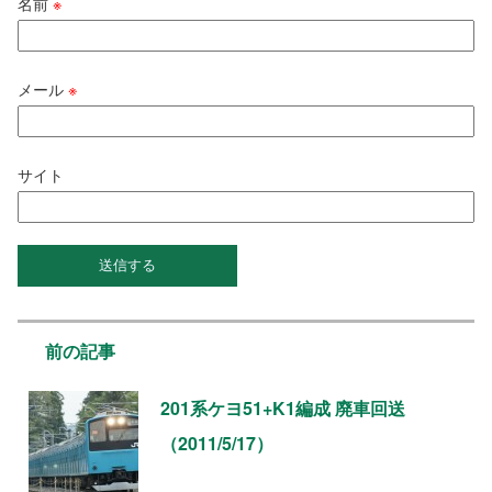
名前
※
メール
※
サイト
前の記事
201系ケヨ51+K1編成 廃車回送
（2011/5/17）