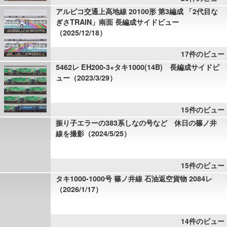
アルピコ交通上高地線 20100形 第3編成 「2代目な
ぎさTRAIN」南面 長編成サイドビュー
（2025/12/18）
17件のビュー
5462レ EH200-3+タキ1000(14B) 長編成サイドビ
ュー（2023/3/29）
15件のビュー
振り子エラーの383系しなの号など 休日の篠ノ井
線を撮影（2024/5/25）
15件のビュー
タキ1000-1000号 篠ノ井線 石油返空貨物 2084レ
（2026/1/17）
14件のビュー