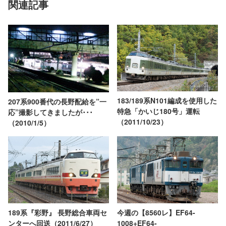
関連記事
183/189系N101編成を使用した
207系900番代の長野配給を”一
特急「かいじ180号」運転
応”撮影してきましたが･･･
（2011/10/23）
（2010/1/5）
189系『彩野』 長野総合車両セ
今週の【8560レ】EF64-
ンターへ回送（2011/6/27）
1008+EF64-