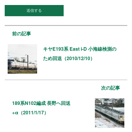
前の記事
キヤE193系 East i-D 小海線検測の
ため回送（2010/12/10）
次の記事
189系N102編成 長野へ回送
+α（2011/1/17）