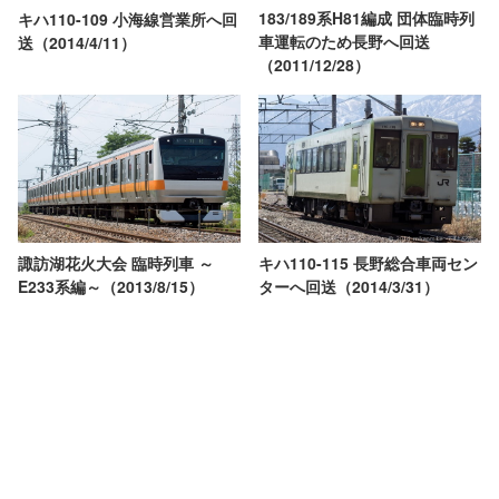
183/189系H81編成 団体臨時列
キハ110-109 小海線営業所へ回
車運転のため長野へ回送
送（2014/4/11）
（2011/12/28）
キハ110-115 長野総合車両セン
諏訪湖花火大会 臨時列車 ～
ターへ回送（2014/3/31）
E233系編～（2013/8/15）