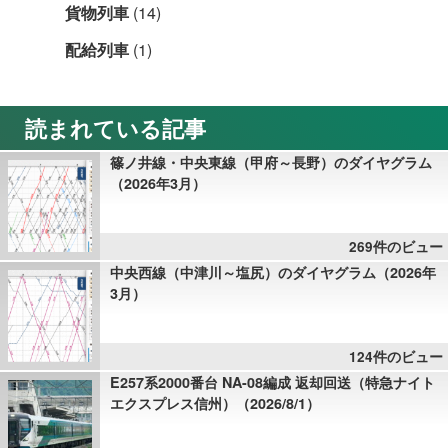
貨物列車
(14)
配給列車
(1)
読まれている記事
篠ノ井線・中央東線（甲府～長野）のダイヤグラム
（2026年3月）
269件のビュー
中央西線（中津川～塩尻）のダイヤグラム（2026年
3月）
124件のビュー
E257系2000番台 NA-08編成 返却回送（特急ナイト
エクスプレス信州）（2026/8/1）