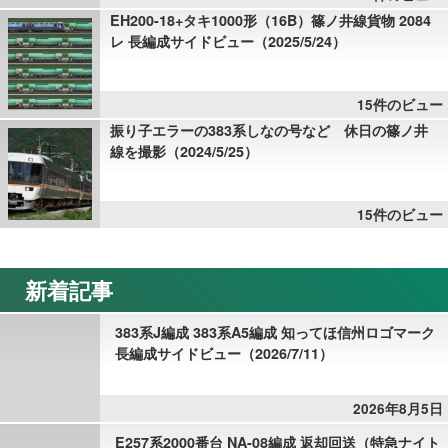
EH200-18+タキ1000形（16B）篠ノ井線貨物 2084
レ 長編成サイドビュー（2025/5/24）
15件のビュー
振り子エラーの383系しなの号など 休日の篠ノ井
線を撮影（2024/5/25）
15件のビュー
新着記事
383系J編成 383系A5編成 知ってほ信州ロゴマーク
長編成サイドビュー（2026/7/11）
2026年8月5日
E257系2000番台 NA-08編成 返却回送（特急ナイト