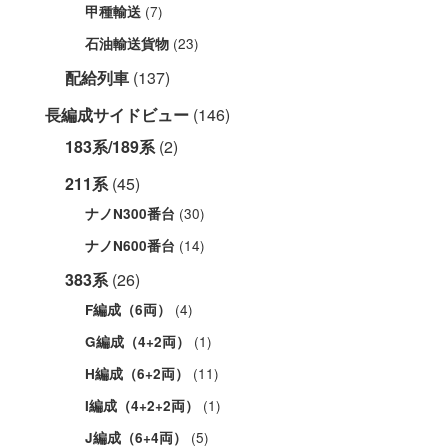
(7)
甲種輸送
(23)
石油輸送貨物
配給列車
(137)
長編成サイドビュー
(146)
183系/189系
(2)
211系
(45)
(30)
ナノN300番台
(14)
ナノN600番台
383系
(26)
(4)
F編成（6両）
(1)
G編成（4+2両）
(11)
H編成（6+2両）
(1)
I編成（4+2+2両）
(5)
J編成（6+4両）