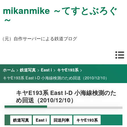
mikanmike ～てすとぶろぐ
～
（元）自作サーバーによる鉄道ブログ
>
>
>
>
ホーム
鉄道写真
East i
キヤE193系
キヤE193系 East i-D 小海線検測のため回送（2010/12/10）
キヤE193系 East i-D 小海線検測のた
め回送（2010/12/10）
鉄道写真
East i
回送列車
キヤE193系