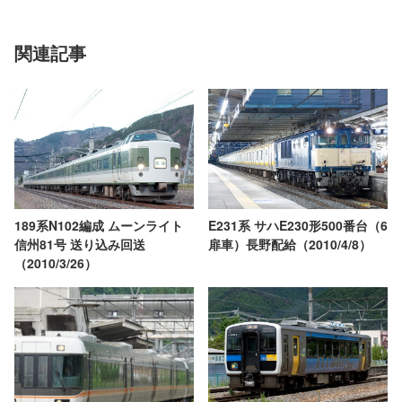
関連記事
189系N102編成 ムーンライト
E231系 サハE230形500番台（6
信州81号 送り込み回送
扉車）長野配給（2010/4/8）
（2010/3/26）