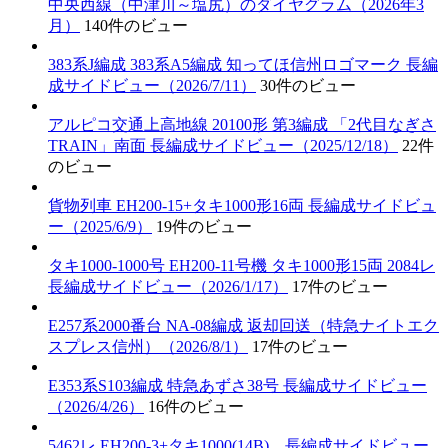
中央西線（中津川～塩尻）のダイヤグラム（2026年3
月）
140件のビュー
383系J編成 383系A5編成 知ってほ信州ロゴマーク 長編
成サイドビュー（2026/7/11）
30件のビュー
アルピコ交通上高地線 20100形 第3編成 「2代目なぎさ
TRAIN」南面 長編成サイドビュー（2025/12/18）
22件
のビュー
貨物列車 EH200-15+タキ1000形16両 長編成サイドビュ
ー（2025/6/9）
19件のビュー
タキ1000-1000号 EH200-11号機 タキ1000形15両 2084レ
長編成サイドビュー（2026/1/17）
17件のビュー
E257系2000番台 NA-08編成 返却回送（特急ナイトエク
スプレス信州）（2026/8/1）
17件のビュー
E353系S103編成 特急あずさ38号 長編成サイドビュー
（2026/4/26）
16件のビュー
5462レ EH200-3+タキ1000(14B) 長編成サイドビュー