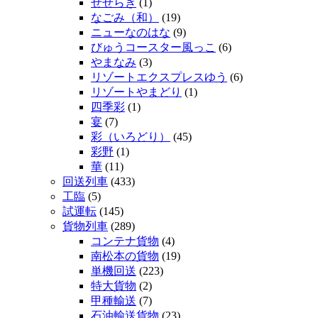
せせらぎ
(1)
なごみ（和）
(19)
ニューなのはな
(9)
びゅうコースター風っこ
(6)
やまなみ
(3)
リゾートエクスプレスゆう
(6)
リゾートやまどり
(1)
四季彩
(1)
宴
(7)
彩（いろどり）
(45)
彩野
(1)
華
(11)
回送列車
(433)
工臨
(5)
試運転
(145)
貨物列車
(289)
コンテナ貨物
(4)
南松本の貨物
(19)
単機回送
(223)
特大貨物
(2)
甲種輸送
(7)
石油輸送貨物
(23)