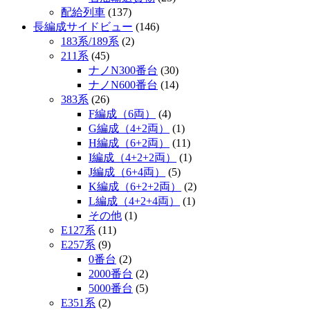
配給列車
(137)
長編成サイドビュー
(146)
183系/189系
(2)
211系
(45)
ナノN300番台
(30)
ナノN600番台
(14)
383系
(26)
F編成（6両）
(4)
G編成（4+2両）
(1)
H編成（6+2両）
(11)
I編成（4+2+2両）
(1)
J編成（6+4両）
(5)
K編成（6+2+2両）
(2)
L編成（4+2+4両）
(1)
その他
(1)
E127系
(11)
E257系
(9)
0番台
(2)
2000番台
(2)
5000番台
(5)
E351系
(2)