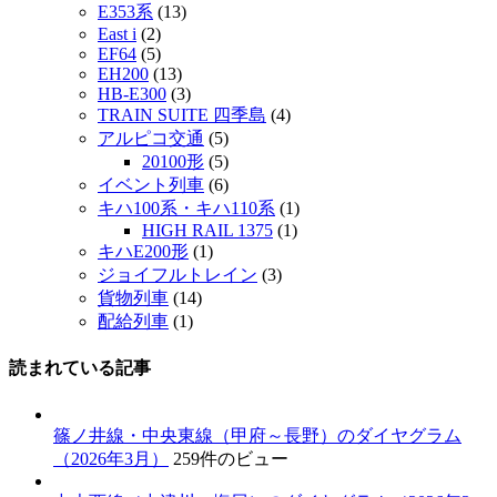
E353系
(13)
East i
(2)
EF64
(5)
EH200
(13)
HB-E300
(3)
TRAIN SUITE 四季島
(4)
アルピコ交通
(5)
20100形
(5)
イベント列車
(6)
キハ100系・キハ110系
(1)
HIGH RAIL 1375
(1)
キハE200形
(1)
ジョイフルトレイン
(3)
貨物列車
(14)
配給列車
(1)
読まれている記事
篠ノ井線・中央東線（甲府～長野）のダイヤグラム
（2026年3月）
259件のビュー