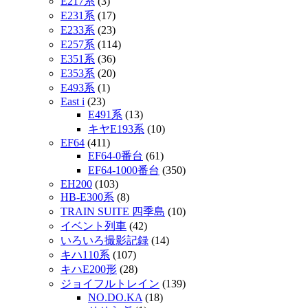
E217系
(3)
E231系
(17)
E233系
(23)
E257系
(114)
E351系
(36)
E353系
(20)
E493系
(1)
East i
(23)
E491系
(13)
キヤE193系
(10)
EF64
(411)
EF64-0番台
(61)
EF64-1000番台
(350)
EH200
(103)
HB-E300系
(8)
TRAIN SUITE 四季島
(10)
イベント列車
(42)
いろいろ撮影記録
(14)
キハ110系
(107)
キハE200形
(28)
ジョイフルトレイン
(139)
NO.DO.KA
(18)