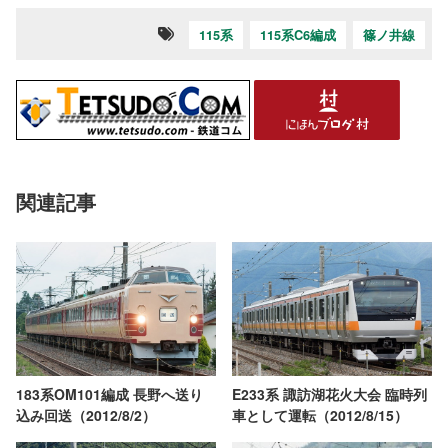
115系
115系C6編成
篠ノ井線
関連記事
E233系 諏訪湖花火大会 臨時列
183系OM101編成 長野へ送り
車として運転（2012/8/15）
込み回送（2012/8/2）