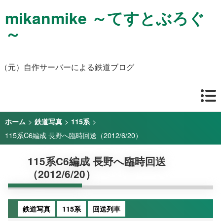
mikanmike ～てすとぶろぐ
～
（元）自作サーバーによる鉄道ブログ
>
>
>
ホーム
鉄道写真
115系
115系C6編成 長野へ臨時回送（2012/6/20）
115系C6編成 長野へ臨時回送
（2012/6/20）
鉄道写真
115系
回送列車