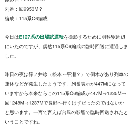
列番：回9953M？
編成：115系C6編成
今日は
E127系の出場試運転
を撮影するために明科駅周辺
にいたのですが、偶然115系C6編成の臨時回送に遭遇しま
した。
昨日の夜は篠ノ井線（松本～平瀬？）で倒木があり列車の
運休などが発生したようです。列番表示が447Mになって
いますから本来ならこの115系C6編成が447M→1235M→
回1248M→1237Mで長野へ行くはずだったのではないか
と思います。一言で言えば台風の影響で臨時回送されたと
いうことですね。