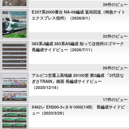
39件のビュー
E257系2000番台 NA-08編成 返却回送（特急ナイト
エクスプレス信州）（2026/8/1）
32件のビュー
383系J編成 383系A5編成 知ってほ信州ロゴマーク
長編成サイドビュー（2026/7/11）
26件のビュー
アルピコ交通上高地線 20100形 第3編成 「2代目な
ぎさTRAIN」南面 長編成サイドビュー
（2025/12/18）
17件のビュー
5462レ EH200-3+タキ1000(14B) 長編成サイドビ
ュー（2023/3/29）