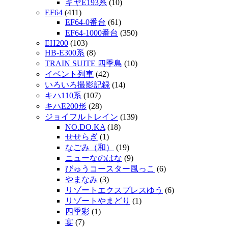
キヤE193系
(10)
EF64
(411)
EF64-0番台
(61)
EF64-1000番台
(350)
EH200
(103)
HB-E300系
(8)
TRAIN SUITE 四季島
(10)
イベント列車
(42)
いろいろ撮影記録
(14)
キハ110系
(107)
キハE200形
(28)
ジョイフルトレイン
(139)
NO.DO.KA
(18)
せせらぎ
(1)
なごみ（和）
(19)
ニューなのはな
(9)
びゅうコースター風っこ
(6)
やまなみ
(3)
リゾートエクスプレスゆう
(6)
リゾートやまどり
(1)
四季彩
(1)
宴
(7)