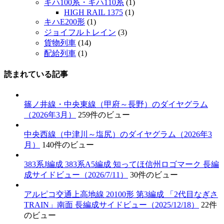
キハ100系・キハ110系
(1)
HIGH RAIL 1375
(1)
キハE200形
(1)
ジョイフルトレイン
(3)
貨物列車
(14)
配給列車
(1)
読まれている記事
篠ノ井線・中央東線（甲府～長野）のダイヤグラム
（2026年3月）
259件のビュー
中央西線（中津川～塩尻）のダイヤグラム（2026年3
月）
140件のビュー
383系J編成 383系A5編成 知ってほ信州ロゴマーク 長編
成サイドビュー（2026/7/11）
30件のビュー
アルピコ交通上高地線 20100形 第3編成 「2代目なぎさ
TRAIN」南面 長編成サイドビュー（2025/12/18）
22件
のビュー