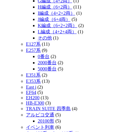
G編成（4+2両）
(1)
H編成（6+2両）
(11)
I編成（4+2+2両）
(1)
J編成（6+4両）
(5)
K編成（6+2+2両）
(2)
L編成（4+2+4両）
(1)
その他
(1)
E127系
(11)
E257系
(9)
0番台
(2)
2000番台
(2)
5000番台
(5)
E351系
(2)
E353系
(13)
East i
(2)
EF64
(5)
EH200
(13)
HB-E300
(3)
TRAIN SUITE 四季島
(4)
アルピコ交通
(5)
20100形
(5)
イベント列車
(6)