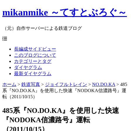
mikanmike ～てすとぶろぐ～
（元）自作サーバーによる鉄道ブログ
長編成サイドビュー
このブログについて
カテゴリーとタグ
ダイヤグラム
最新ダイヤグラム
ホーム
>
鉄道写真
>
ジョイフルトレイン
>
NO.DO.KA
>
485
系『NO.DO.KA』を使用した快速『NODOKA信濃路号』運
転（2011/10/15）
485系『NO.DO.KA』を使用した快速
『NODOKA信濃路号』運転
（2011/10/15）