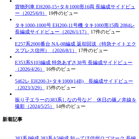
貨物列車 EH200-15+タキ1000形16両 長編成サイドビュ
ー（2025/6/9）
19件のビュー
タキ1000-1000号 EH200-11号機 タキ1000形15両 2084レ
長編成サイドビュー（2026/1/17）
17件のビュー
E257系2000番台 NA-08編成 返却回送（特急ナイトエク
スプレス信州）（2026/8/1）
17件のビュー
E353系S103編成 特急あずさ38号 長編成サイドビュー
（2026/4/26）
16件のビュー
5462レ EH200-3+タキ1000(14B) 長編成サイドビュー
（2023/3/29）
15件のビュー
振り子エラーの383系しなの号など 休日の篠ノ井線を
撮影（2024/5/25）
14件のビュー
新着記事
383系J編成 383系A5編成 知ってほ信州ロゴマーク 長編