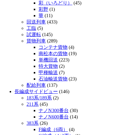
彩（いろどり）
(45)
彩野
(1)
華
(11)
回送列車
(433)
工臨
(5)
試運転
(145)
貨物列車
(289)
コンテナ貨物
(4)
南松本の貨物
(19)
単機回送
(223)
特大貨物
(2)
甲種輸送
(7)
石油輸送貨物
(23)
配給列車
(137)
長編成サイドビュー
(146)
183系/189系
(2)
211系
(45)
ナノN300番台
(30)
ナノN600番台
(14)
383系
(26)
F編成（6両）
(4)