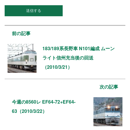
前の記事
183/189系長野車 N101編成 ムーン
ライト信州充当後の回送
（2010/3/21）
次の記事
今週の8560レ EF64-72+EF64-
63（2010/3/22）