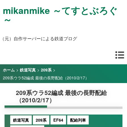
mikanmike ～てすとぶろぐ
～
（元）自作サーバーによる鉄道ブログ
>
>
>
ホーム
鉄道写真
209系
209系ウラ52編成 最後の長野配給（2010/2/17）
209系ウラ52編成 最後の長野配給
（2010/2/17）
鉄道写真
209系
EF64
配給列車