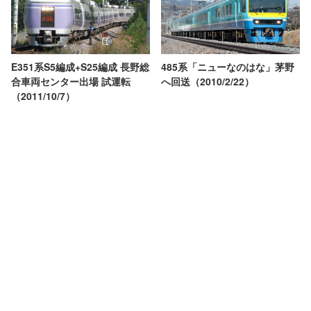
E351系S5編成+S25編成 長野総
485系「ニューなのはな」茅野
合車両センター出場 試運転
へ回送（2010/2/22）
（2011/10/7）