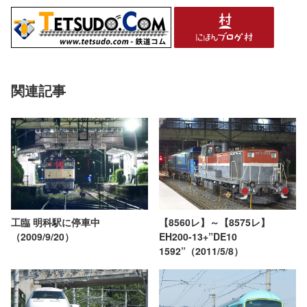
関連記事
工臨 明科駅に停車中
【8560レ】～【8575レ】
（2009/9/20）
EH200-13+”DE10
1592”（2011/5/8）