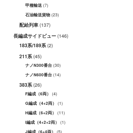
(7)
甲種輸送
(23)
石油輸送貨物
配給列車
(137)
長編成サイドビュー
(146)
183系/189系
(2)
211系
(45)
(30)
ナノN300番台
(14)
ナノN600番台
383系
(26)
(4)
F編成（6両）
(1)
G編成（4+2両）
(11)
H編成（6+2両）
(1)
I編成（4+2+2両）
(5)
J編成（6+4両）