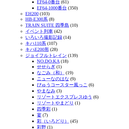
EF64-0番台
(61)
EF64-1000番台
(350)
EH200
(103)
HB-E300系
(8)
TRAIN SUITE 四季島
(10)
イベント列車
(42)
いろいろ撮影記録
(14)
キハ110系
(107)
キハE200形
(28)
ジョイフルトレイン
(139)
NO.DO.KA
(18)
せせらぎ
(1)
なごみ（和）
(19)
ニューなのはな
(9)
びゅうコースター風っこ
(6)
やまなみ
(3)
リゾートエクスプレスゆう
(6)
リゾートやまどり
(1)
四季彩
(1)
宴
(7)
彩（いろどり）
(45)
彩野
(1)