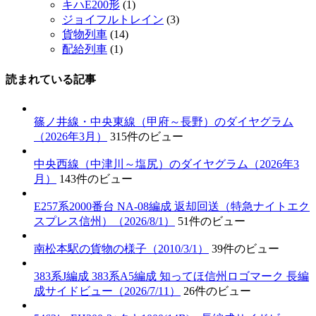
キハE200形
(1)
ジョイフルトレイン
(3)
貨物列車
(14)
配給列車
(1)
読まれている記事
篠ノ井線・中央東線（甲府～長野）のダイヤグラム
（2026年3月）
315件のビュー
中央西線（中津川～塩尻）のダイヤグラム（2026年3
月）
143件のビュー
E257系2000番台 NA-08編成 返却回送（特急ナイトエク
スプレス信州）（2026/8/1）
51件のビュー
南松本駅の貨物の様子（2010/3/1）
39件のビュー
383系J編成 383系A5編成 知ってほ信州ロゴマーク 長編
成サイドビュー（2026/7/11）
26件のビュー