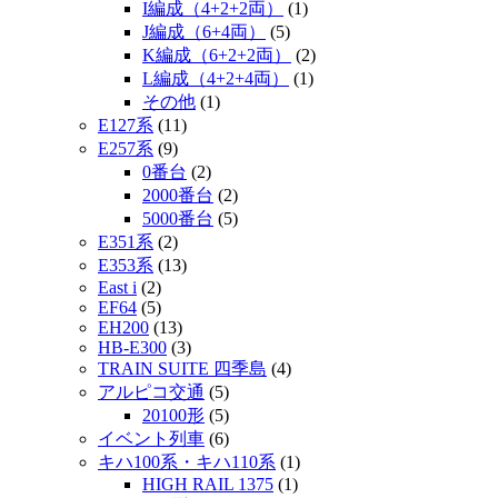
I編成（4+2+2両）
(1)
J編成（6+4両）
(5)
K編成（6+2+2両）
(2)
L編成（4+2+4両）
(1)
その他
(1)
E127系
(11)
E257系
(9)
0番台
(2)
2000番台
(2)
5000番台
(5)
E351系
(2)
E353系
(13)
East i
(2)
EF64
(5)
EH200
(13)
HB-E300
(3)
TRAIN SUITE 四季島
(4)
アルピコ交通
(5)
20100形
(5)
イベント列車
(6)
キハ100系・キハ110系
(1)
HIGH RAIL 1375
(1)