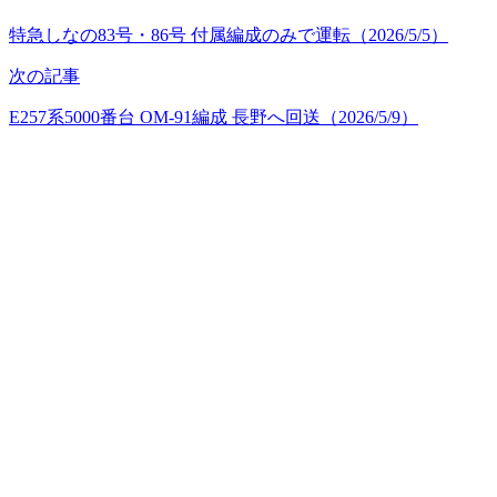
特急しなの83号・86号 付属編成のみで運転（2026/5/5）
次の記事
E257系5000番台 OM-91編成 長野へ回送（2026/5/9）