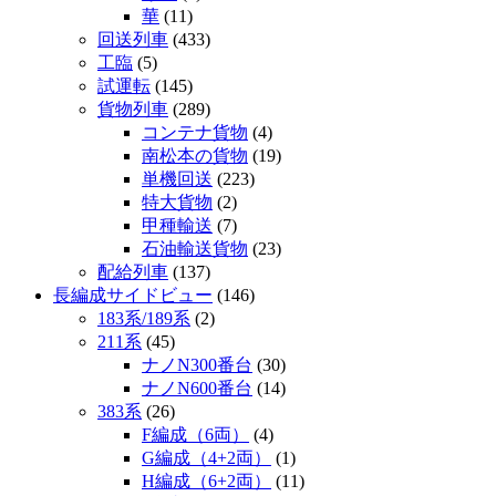
華
(11)
回送列車
(433)
工臨
(5)
試運転
(145)
貨物列車
(289)
コンテナ貨物
(4)
南松本の貨物
(19)
単機回送
(223)
特大貨物
(2)
甲種輸送
(7)
石油輸送貨物
(23)
配給列車
(137)
長編成サイドビュー
(146)
183系/189系
(2)
211系
(45)
ナノN300番台
(30)
ナノN600番台
(14)
383系
(26)
F編成（6両）
(4)
G編成（4+2両）
(1)
H編成（6+2両）
(11)