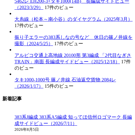
5462レ EH200-3+タキ1000(14B) 長編成サイドビュー
（2023/3/29）
17件のビュー
大糸線（松本～南小谷）のダイヤグラム（2025年3月）
17件のビュー
振り子エラーの383系しなの号など 休日の篠ノ井線を
撮影（2024/5/25）
17件のビュー
アルピコ交通上高地線 20100形 第3編成 「2代目なぎさ
TRAIN」南面 長編成サイドビュー（2025/12/18）
17件
のビュー
タキ1000-1000号 篠ノ井線 石油返空貨物 2084レ
（2026/1/17）
15件のビュー
新着記事
383系J編成 383系A5編成 知ってほ信州ロゴマーク 長編
成サイドビュー（2026/7/11）
2026年8月5日