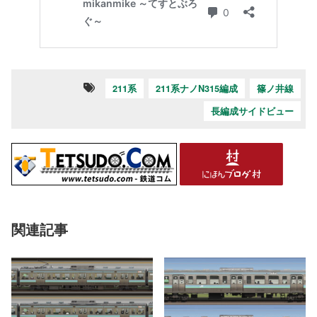
211系
211系ナノN315編成
篠ノ井線
長編成サイドビュー
関連記事