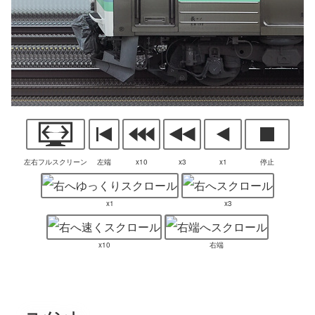
左右フルスクリーン
左端
x10
x3
x1
停止
x1
x3
x10
右端