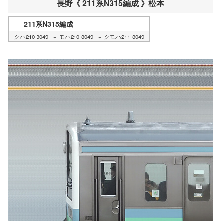
長野《 211系N315編成 》松本
211系N315編成
クハ210-3049
モハ210-3049
クモハ211-3049