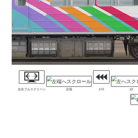
左右フルスクリーン
左端
x10
x3