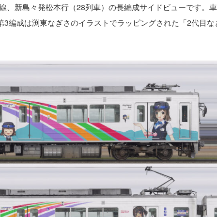
高地線、新島々発松本行（28列車）の長編成サイドビューです。
0形第3編成は渕東なぎさのイラストでラッピングされた「2代目な