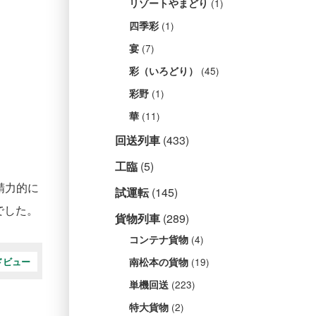
(1)
リゾートやまどり
(1)
四季彩
(7)
宴
(45)
彩（いろどり）
(1)
彩野
(11)
華
回送列車
(433)
工臨
(5)
精力的に
試運転
(145)
でした。
貨物列車
(289)
(4)
コンテナ貨物
(19)
南松本の貨物
ドビュー
(223)
単機回送
(2)
特大貨物