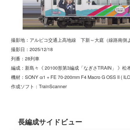
撮影地：アルピコ交通上高地線 下新～大庭（線路南側
撮影日：2025/12/18
列番：28列車
編成：新島々《 20100形第3編成「なぎさTRAIN」 》松
機材：SONY α1 + FE 70-200mm F4 Macro G OSS II ( ILC
作成ソフト：TrainScanner
長編成サイドビュー