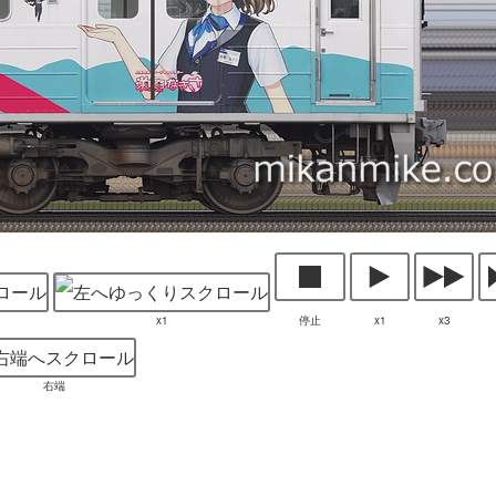
x1
停止
x1
x3
右端