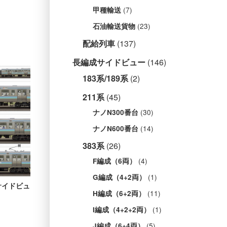
(7)
甲種輸送
(23)
石油輸送貨物
配給列車
(137)
長編成サイドビュー
(146)
183系/189系
(2)
211系
(45)
(30)
ナノN300番台
(14)
ナノN600番台
383系
(26)
(4)
F編成（6両）
(1)
G編成（4+2両）
成サイドビュ
(11)
H編成（6+2両）
(1)
I編成（4+2+2両）
(5)
J編成（6+4両）