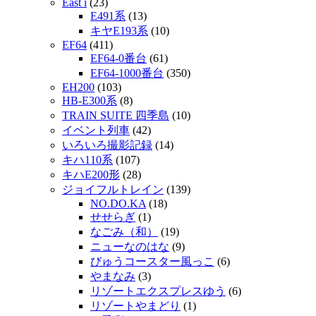
East i
(23)
E491系
(13)
キヤE193系
(10)
EF64
(411)
EF64-0番台
(61)
EF64-1000番台
(350)
EH200
(103)
HB-E300系
(8)
TRAIN SUITE 四季島
(10)
イベント列車
(42)
いろいろ撮影記録
(14)
キハ110系
(107)
キハE200形
(28)
ジョイフルトレイン
(139)
NO.DO.KA
(18)
せせらぎ
(1)
なごみ（和）
(19)
ニューなのはな
(9)
びゅうコースター風っこ
(6)
やまなみ
(3)
リゾートエクスプレスゆう
(6)
リゾートやまどり
(1)