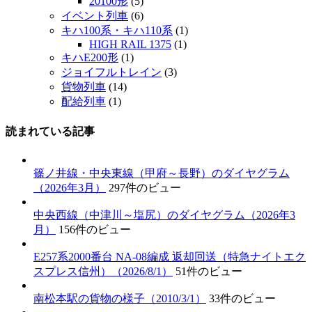
20100形
(5)
イベント列車
(6)
キハ100系・キハ110系
(1)
HIGH RAIL 1375
(1)
キハE200形
(1)
ジョイフルトレイン
(3)
貨物列車
(14)
配給列車
(1)
読まれている記事
篠ノ井線・中央東線（甲府～長野）のダイヤグラム
（2026年3月）
297件のビュー
中央西線（中津川～塩尻）のダイヤグラム（2026年3
月）
156件のビュー
E257系2000番台 NA-08編成 返却回送（特急ナイトエク
スプレス信州）（2026/8/1）
51件のビュー
南松本駅の貨物の様子（2010/3/1）
33件のビュー