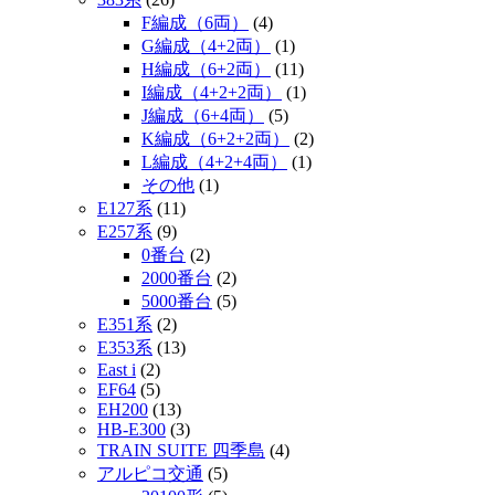
F編成（6両）
(4)
G編成（4+2両）
(1)
H編成（6+2両）
(11)
I編成（4+2+2両）
(1)
J編成（6+4両）
(5)
K編成（6+2+2両）
(2)
L編成（4+2+4両）
(1)
その他
(1)
E127系
(11)
E257系
(9)
0番台
(2)
2000番台
(2)
5000番台
(5)
E351系
(2)
E353系
(13)
East i
(2)
EF64
(5)
EH200
(13)
HB-E300
(3)
TRAIN SUITE 四季島
(4)
アルピコ交通
(5)