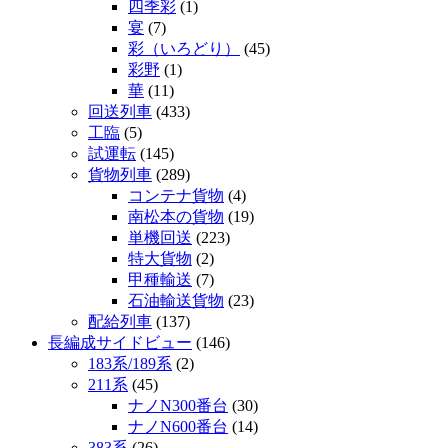
四季彩
(1)
宴
(7)
彩（いろどり）
(45)
彩野
(1)
華
(11)
回送列車
(433)
工臨
(5)
試運転
(145)
貨物列車
(289)
コンテナ貨物
(4)
南松本の貨物
(19)
単機回送
(223)
特大貨物
(2)
甲種輸送
(7)
石油輸送貨物
(23)
配給列車
(137)
長編成サイドビュー
(146)
183系/189系
(2)
211系
(45)
ナノN300番台
(30)
ナノN600番台
(14)
383系
(26)