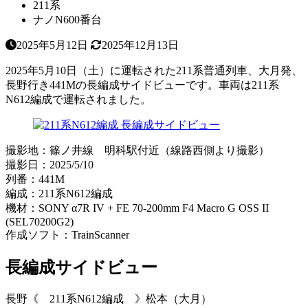
211系
ナノN600番台
2025年5月12日
2025年12月13日
2025年5月10日（土）に運転された211系普通列車、大月発、
長野行き441Mの長編成サイドビューです。車両は211系
N612編成で運転されました。
撮影地：篠ノ井線 明科駅付近（線路西側より撮影）
撮影日：2025/5/10
列番：441M
編成：211系N612編成
機材：SONY α7R IV + FE 70-200mm F4 Macro G OSS II
(SEL70200G2)
作成ソフト：TrainScanner
長編成サイドビュー
長野《 211系N612編成 》松本（大月）