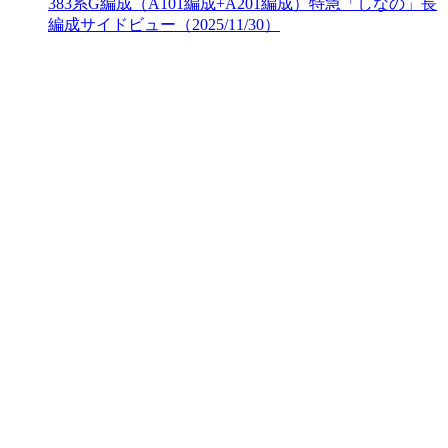
383系G編成（A101編成+A201編成）特急「しなの」長
編成サイドビュー（2025/11/30）