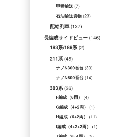
(7)
甲種輸送
(23)
石油輸送貨物
配給列車
(137)
長編成サイドビュー
(146)
183系/189系
(2)
211系
(45)
(30)
ナノN300番台
(14)
ナノN600番台
383系
(26)
(4)
F編成（6両）
(1)
G編成（4+2両）
(11)
H編成（6+2両）
(1)
I編成（4+2+2両）
(5)
J編成（6+4両）