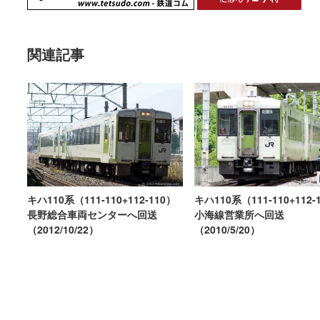
関連記事
キハ110系（111-110+112-110）
キハ110系（111-110+112-
長野総合車両センターへ回送
小海線営業所へ回送
（2012/10/22）
（2010/5/20）