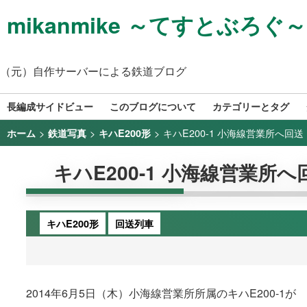
mikanmike ～てすとぶろぐ～
（元）自作サーバーによる鉄道ブログ
長編成サイドビュー
このブログについて
カテゴリーとタグ
>
>
>
キハE200-1 小海線営業所へ回送（2
ホーム
鉄道写真
キハE200形
キハE200-1 小海線営業所へ回
キハE200形
回送列車
2014年6月5日（木）小海線営業所所属のキハE200-1が