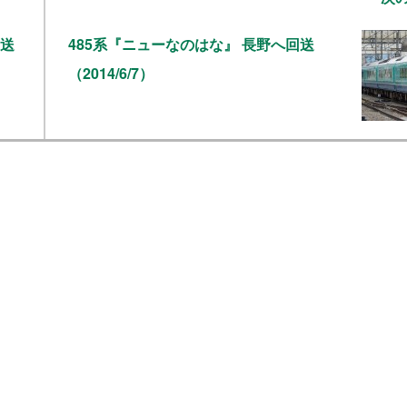
回送
485系『ニューなのはな』 長野へ回送
（2014/6/7）