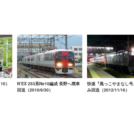
110）
N’EX 253系Ne10編成 長野へ廃車
快速『風っこやまなし号
回送（2010/6/30）
み回送（2012/11/16）