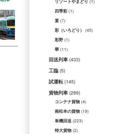
(1)
リゾートやまどり
(1)
四季彩
(7)
宴
(45)
彩（いろどり）
(1)
彩野
(11)
華
回送列車
(433)
工臨
(5)
試運転
(145)
貨物列車
(289)
(4)
コンテナ貨物
(19)
南松本の貨物
(223)
単機回送
(2)
特大貨物