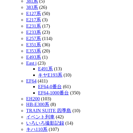
381系
(5)
383系
(26)
E127系
(50)
E217系
(3)
E231系
(17)
E233系
(23)
E257系
(114)
E351系
(36)
E353系
(20)
E493系
(1)
East i
(23)
E491系
(13)
キヤE193系
(10)
EF64
(411)
EF64-0番台
(61)
EF64-1000番台
(350)
EH200
(103)
HB-E300系
(8)
TRAIN SUITE 四季島
(10)
イベント列車
(42)
いろいろ撮影記録
(14)
キハ110系
(107)