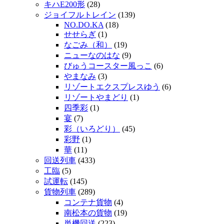
キハE200形
(28)
ジョイフルトレイン
(139)
NO.DO.KA
(18)
せせらぎ
(1)
なごみ（和）
(19)
ニューなのはな
(9)
びゅうコースター風っこ
(6)
やまなみ
(3)
リゾートエクスプレスゆう
(6)
リゾートやまどり
(1)
四季彩
(1)
宴
(7)
彩（いろどり）
(45)
彩野
(1)
華
(11)
回送列車
(433)
工臨
(5)
試運転
(145)
貨物列車
(289)
コンテナ貨物
(4)
南松本の貨物
(19)
単機回送
(223)