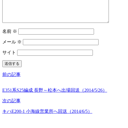
名前
※
メール
※
サイト
前の記事
E351系S25編成 長野～松本へ出場回送（2014/5/26）
次の記事
キハE200-1 小海線営業所へ回送（2014/6/5）