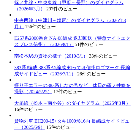
篠ノ井線・中央東線（甲府～長野）のダイヤグラム
（2026年3月）
297件のビュー
中央西線（中津川～塩尻）のダイヤグラム（2026年3
月）
156件のビュー
E257系2000番台 NA-08編成 返却回送（特急ナイトエク
スプレス信州）（2026/8/1）
51件のビュー
南松本駅の貨物の様子（2010/3/1）
33件のビュー
383系J編成 383系A5編成 知ってほ信州ロゴマーク 長編
成サイドビュー（2026/7/11）
26件のビュー
振り子エラーの383系しなの号など 休日の篠ノ井線を
撮影（2024/5/25）
17件のビュー
大糸線（松本～南小谷）のダイヤグラム（2025年3月）
16件のビュー
貨物列車 EH200-15+タキ1000形16両 長編成サイドビュ
ー（2025/6/9）
15件のビュー