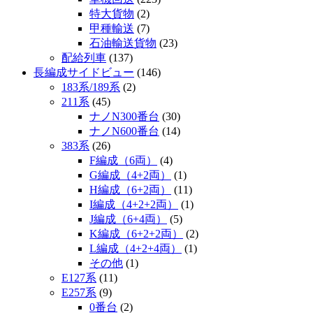
特大貨物
(2)
甲種輸送
(7)
石油輸送貨物
(23)
配給列車
(137)
長編成サイドビュー
(146)
183系/189系
(2)
211系
(45)
ナノN300番台
(30)
ナノN600番台
(14)
383系
(26)
F編成（6両）
(4)
G編成（4+2両）
(1)
H編成（6+2両）
(11)
I編成（4+2+2両）
(1)
J編成（6+4両）
(5)
K編成（6+2+2両）
(2)
L編成（4+2+4両）
(1)
その他
(1)
E127系
(11)
E257系
(9)
0番台
(2)