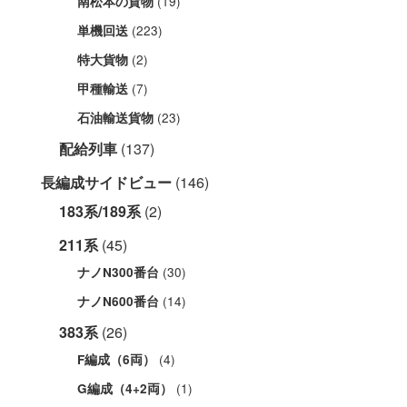
(19)
南松本の貨物
(223)
単機回送
(2)
特大貨物
(7)
甲種輸送
(23)
石油輸送貨物
配給列車
(137)
長編成サイドビュー
(146)
183系/189系
(2)
211系
(45)
(30)
ナノN300番台
(14)
ナノN600番台
383系
(26)
(4)
F編成（6両）
(1)
G編成（4+2両）