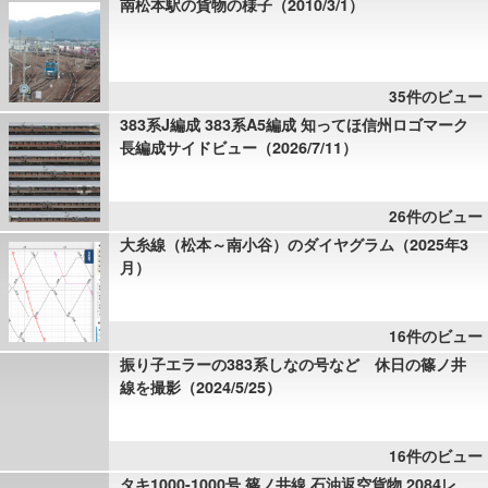
南松本駅の貨物の様子（2010/3/1）
35件のビュー
383系J編成 383系A5編成 知ってほ信州ロゴマーク
長編成サイドビュー（2026/7/11）
26件のビュー
大糸線（松本～南小谷）のダイヤグラム（2025年3
月）
16件のビュー
振り子エラーの383系しなの号など 休日の篠ノ井
線を撮影（2024/5/25）
16件のビュー
タキ1000-1000号 篠ノ井線 石油返空貨物 2084レ