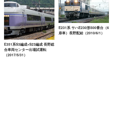
E231系 サハE230形500番台（6
扉車）長野配給（2010/6/1）
E351系S3編成+S23編成 長野総
合車両センター出場試運転
（2017/5/31）