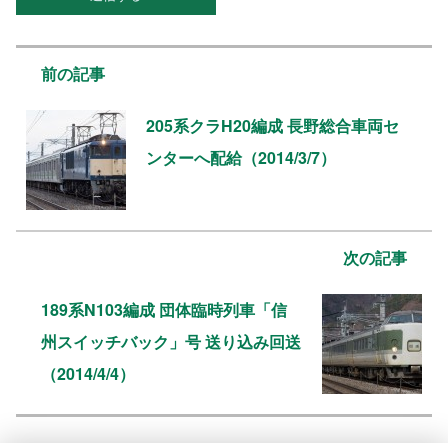
前の記事
205系クラH20編成 長野総合車両セ
ンターへ配給（2014/3/7）
次の記事
189系N103編成 団体臨時列車「信
州スイッチバック」号 送り込み回送
（2014/4/4）