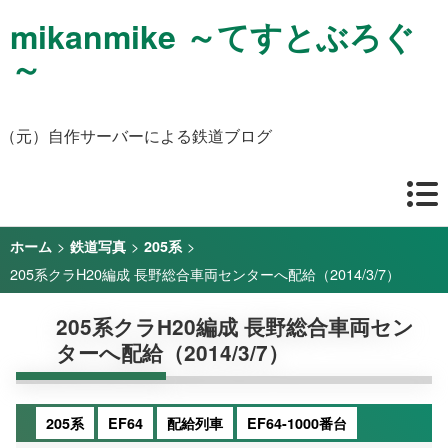
mikanmike ～てすとぶろぐ
～
（元）自作サーバーによる鉄道ブログ
>
>
>
ホーム
鉄道写真
205系
205系クラH20編成 長野総合車両センターへ配給（2014/3/7）
205系クラH20編成 長野総合車両セン
ターへ配給（2014/3/7）
205系
EF64
配給列車
EF64-1000番台