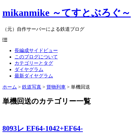
mikanmike ～てすとぶろぐ～
（元）自作サーバーによる鉄道ブログ
長編成サイドビュー
このブログについて
カテゴリーとタグ
ダイヤグラム
最新ダイヤグラム
ホーム
>
鉄道写真
>
貨物列車
>
単機回送
単機回送のカテゴリー一覧
8093レ EF64-1042+EF64-