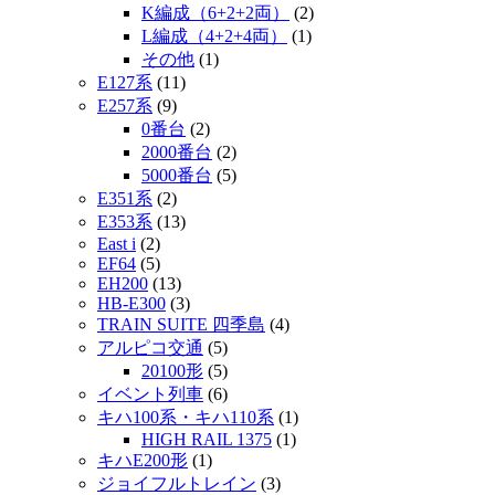
K編成（6+2+2両）
(2)
L編成（4+2+4両）
(1)
その他
(1)
E127系
(11)
E257系
(9)
0番台
(2)
2000番台
(2)
5000番台
(5)
E351系
(2)
E353系
(13)
East i
(2)
EF64
(5)
EH200
(13)
HB-E300
(3)
TRAIN SUITE 四季島
(4)
アルピコ交通
(5)
20100形
(5)
イベント列車
(6)
キハ100系・キハ110系
(1)
HIGH RAIL 1375
(1)
キハE200形
(1)
ジョイフルトレイン
(3)