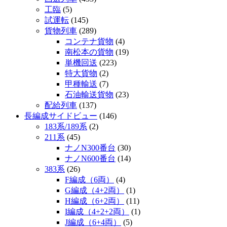
工臨
(5)
試運転
(145)
貨物列車
(289)
コンテナ貨物
(4)
南松本の貨物
(19)
単機回送
(223)
特大貨物
(2)
甲種輸送
(7)
石油輸送貨物
(23)
配給列車
(137)
長編成サイドビュー
(146)
183系/189系
(2)
211系
(45)
ナノN300番台
(30)
ナノN600番台
(14)
383系
(26)
F編成（6両）
(4)
G編成（4+2両）
(1)
H編成（6+2両）
(11)
I編成（4+2+2両）
(1)
J編成（6+4両）
(5)