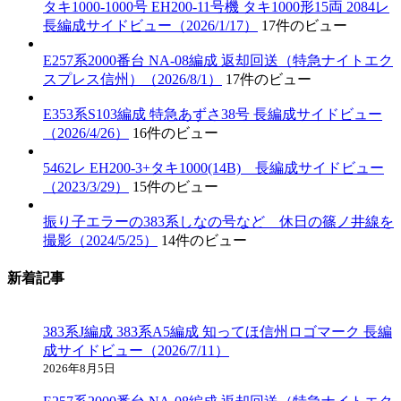
タキ1000-1000号 EH200-11号機 タキ1000形15両 2084レ
長編成サイドビュー（2026/1/17）
17件のビュー
E257系2000番台 NA-08編成 返却回送（特急ナイトエク
スプレス信州）（2026/8/1）
17件のビュー
E353系S103編成 特急あずさ38号 長編成サイドビュー
（2026/4/26）
16件のビュー
5462レ EH200-3+タキ1000(14B) 長編成サイドビュー
（2023/3/29）
15件のビュー
振り子エラーの383系しなの号など 休日の篠ノ井線を
撮影（2024/5/25）
14件のビュー
新着記事
383系J編成 383系A5編成 知ってほ信州ロゴマーク 長編
成サイドビュー（2026/7/11）
2026年8月5日