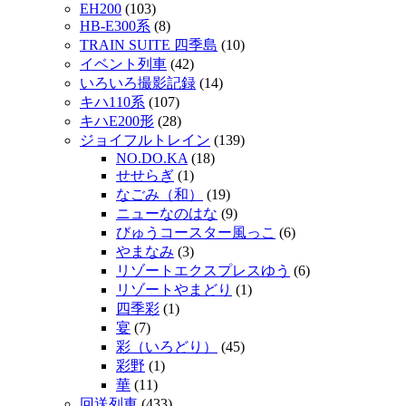
EH200
(103)
HB-E300系
(8)
TRAIN SUITE 四季島
(10)
イベント列車
(42)
いろいろ撮影記録
(14)
キハ110系
(107)
キハE200形
(28)
ジョイフルトレイン
(139)
NO.DO.KA
(18)
せせらぎ
(1)
なごみ（和）
(19)
ニューなのはな
(9)
びゅうコースター風っこ
(6)
やまなみ
(3)
リゾートエクスプレスゆう
(6)
リゾートやまどり
(1)
四季彩
(1)
宴
(7)
彩（いろどり）
(45)
彩野
(1)
華
(11)
回送列車
(433)