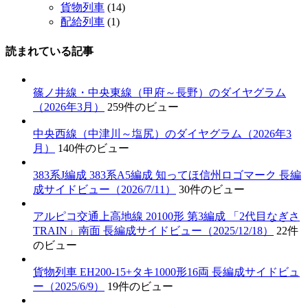
貨物列車
(14)
配給列車
(1)
読まれている記事
篠ノ井線・中央東線（甲府～長野）のダイヤグラム
（2026年3月）
259件のビュー
中央西線（中津川～塩尻）のダイヤグラム（2026年3
月）
140件のビュー
383系J編成 383系A5編成 知ってほ信州ロゴマーク 長編
成サイドビュー（2026/7/11）
30件のビュー
アルピコ交通上高地線 20100形 第3編成 「2代目なぎさ
TRAIN」南面 長編成サイドビュー（2025/12/18）
22件
のビュー
貨物列車 EH200-15+タキ1000形16両 長編成サイドビュ
ー（2025/6/9）
19件のビュー