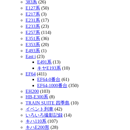
383系
(26)
E127系
(50)
E217系
(3)
E231系
(17)
E233系
(23)
E257系
(114)
E351系
(36)
E353系
(20)
E493系
(1)
East i
(23)
E491系
(13)
キヤE193系
(10)
EF64
(411)
EF64-0番台
(61)
EF64-1000番台
(350)
EH200
(103)
HB-E300系
(8)
TRAIN SUITE 四季島
(10)
イベント列車
(42)
いろいろ撮影記録
(14)
キハ110系
(107)
キハE200形
(28)