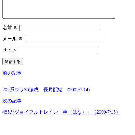
名前
※
メール
※
サイト
前の記事
209系ウラ35編成 長野配給 (2009/7/14)
次の記事
485系ジョイフルトレイン「華（はな）」（2009/7/15）