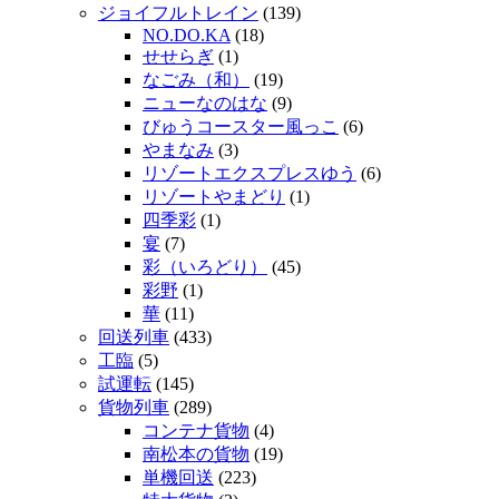
ジョイフルトレイン
(139)
NO.DO.KA
(18)
せせらぎ
(1)
なごみ（和）
(19)
ニューなのはな
(9)
びゅうコースター風っこ
(6)
やまなみ
(3)
リゾートエクスプレスゆう
(6)
リゾートやまどり
(1)
四季彩
(1)
宴
(7)
彩（いろどり）
(45)
彩野
(1)
華
(11)
回送列車
(433)
工臨
(5)
試運転
(145)
貨物列車
(289)
コンテナ貨物
(4)
南松本の貨物
(19)
単機回送
(223)