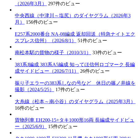
（2026年3月）
297件のビュー
中央西線（中津川～塩尻）のダイヤグラム（2026年3
月）
156件のビュー
E257系2000番台 NA-08編成 返却回送（特急ナイトエク
スプレス信州）（2026/8/1）
51件のビュー
南松本駅の貨物の様子（2010/3/1）
33件のビュー
383系J編成 383系A5編成 知ってほ信州ロゴマーク 長編
成サイドビュー（2026/7/11）
26件のビュー
振り子エラーの383系しなの号など 休日の篠ノ井線を
撮影（2024/5/25）
17件のビュー
大糸線（松本～南小谷）のダイヤグラム（2025年3月）
16件のビュー
貨物列車 EH200-15+タキ1000形16両 長編成サイドビュ
ー（2025/6/9）
15件のビュー