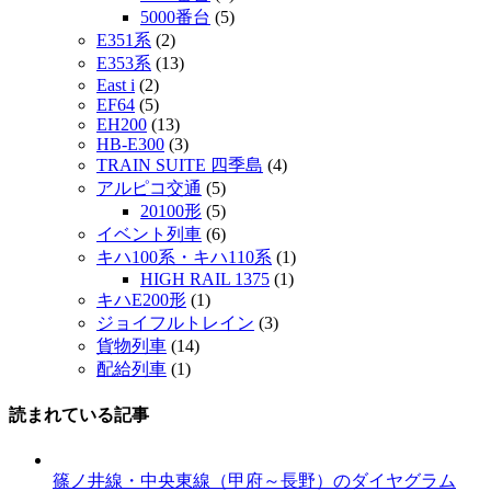
5000番台
(5)
E351系
(2)
E353系
(13)
East i
(2)
EF64
(5)
EH200
(13)
HB-E300
(3)
TRAIN SUITE 四季島
(4)
アルピコ交通
(5)
20100形
(5)
イベント列車
(6)
キハ100系・キハ110系
(1)
HIGH RAIL 1375
(1)
キハE200形
(1)
ジョイフルトレイン
(3)
貨物列車
(14)
配給列車
(1)
読まれている記事
篠ノ井線・中央東線（甲府～長野）のダイヤグラム