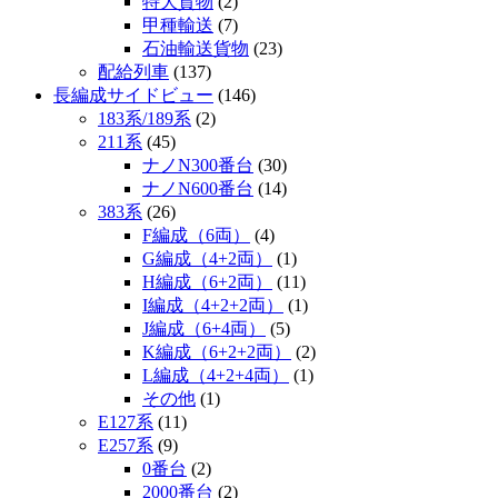
特大貨物
(2)
甲種輸送
(7)
石油輸送貨物
(23)
配給列車
(137)
長編成サイドビュー
(146)
183系/189系
(2)
211系
(45)
ナノN300番台
(30)
ナノN600番台
(14)
383系
(26)
F編成（6両）
(4)
G編成（4+2両）
(1)
H編成（6+2両）
(11)
I編成（4+2+2両）
(1)
J編成（6+4両）
(5)
K編成（6+2+2両）
(2)
L編成（4+2+4両）
(1)
その他
(1)
E127系
(11)
E257系
(9)
0番台
(2)
2000番台
(2)