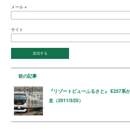
メール
※
サイト
前の記事
『リゾートビューふるさと』 E257系
走（2011/3/25）