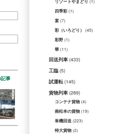
(1)
リゾートやまどり
(1)
四季彩
(7)
宴
(45)
彩（いろどり）
(1)
彩野
(11)
華
回送列車
(433)
工臨
(5)
の記事
試運転
(145)
貨物列車
(289)
(4)
コンテナ貨物
(19)
南松本の貨物
(223)
単機回送
(2)
特大貨物