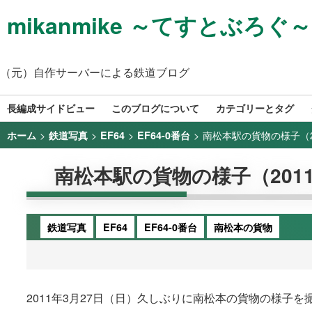
mikanmike ～てすとぶろぐ～
（元）自作サーバーによる鉄道ブログ
長編成サイドビュー
このブログについて
カテゴリーとタグ
>
>
>
>
南松本駅の貨物の様子（201
ホーム
鉄道写真
EF64
EF64-0番台
南松本駅の貨物の様子（2011/
鉄道写真
EF64
EF64-0番台
南松本の貨物
2011年3月27日（日）久しぶりに南松本の貨物の様子