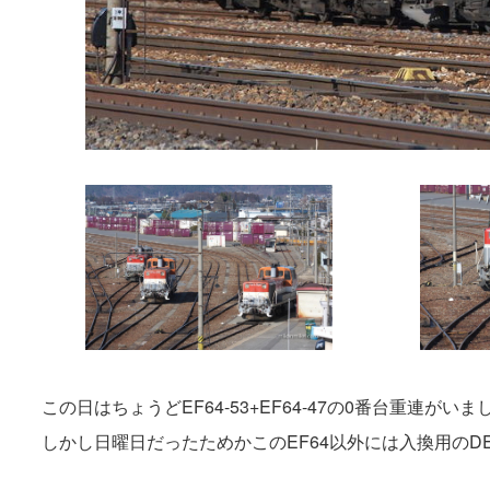
この日はちょうどEF64-53+EF64-47の0番台重連がいま
しかし日曜日だったためかこのEF64以外には入換用のD