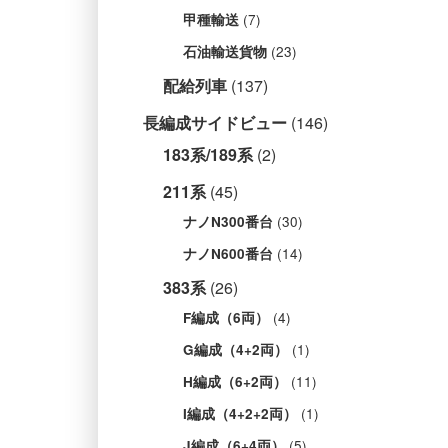
(7)
甲種輸送
(23)
石油輸送貨物
配給列車
(137)
長編成サイドビュー
(146)
183系/189系
(2)
211系
(45)
(30)
ナノN300番台
(14)
ナノN600番台
383系
(26)
(4)
F編成（6両）
(1)
G編成（4+2両）
(11)
H編成（6+2両）
(1)
I編成（4+2+2両）
(5)
J編成（6+4両）