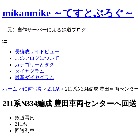
mikanmike ～てすとぶろぐ～
（元）自作サーバーによる鉄道ブログ
長編成サイドビュー
このブログについて
カテゴリーとタグ
ダイヤグラム
最新ダイヤグラム
ホーム
>
鉄道写真
>
211系
>
211系N334編成 豊田車両センターへ
211系N334編成 豊田車両センターへ回送（20
鉄道写真
211系
回送列車