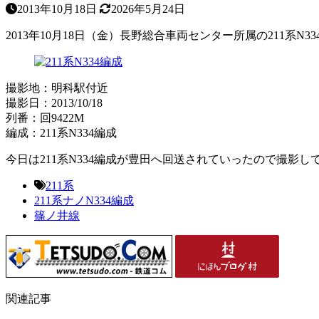
2013年10月18日
2026年5月24日
2013年10月18日（金）長野総合車両センター所属の211系
撮影地：明科駅付近
撮影日：2013/10/18
列番：回9422M
編成：211系N334編成
今日は211系N334編成が豊田へ回送されていったので撮影し
211系
211系ナノN334編成
篠ノ井線
関連記事