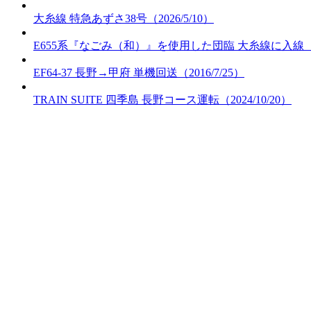
大糸線 特急あずさ38号（2026/5/10）
E655系『なごみ（和）』を使用した団臨 大糸線に入線（20
EF64-37 長野→甲府 単機回送（2016/7/25）
TRAIN SUITE 四季島 長野コース運転（2024/10/20）