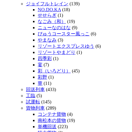
ジョイフルトレイン
(139)
NO.DO.KA
(18)
せせらぎ
(1)
なごみ（和）
(19)
ニューなのはな
(9)
びゅうコースター風っこ
(6)
やまなみ
(3)
リゾートエクスプレスゆう
(6)
リゾートやまどり
(1)
四季彩
(1)
宴
(7)
彩（いろどり）
(45)
彩野
(1)
華
(11)
回送列車
(433)
工臨
(5)
試運転
(145)
貨物列車
(289)
コンテナ貨物
(4)
南松本の貨物
(19)
単機回送
(223)