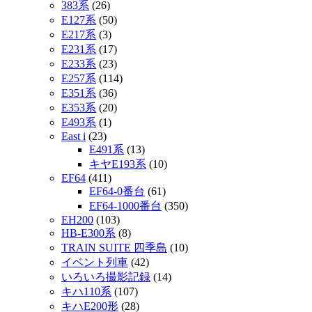
383系
(26)
E127系
(50)
E217系
(3)
E231系
(17)
E233系
(23)
E257系
(114)
E351系
(36)
E353系
(20)
E493系
(1)
East i
(23)
E491系
(13)
キヤE193系
(10)
EF64
(411)
EF64-0番台
(61)
EF64-1000番台
(350)
EH200
(103)
HB-E300系
(8)
TRAIN SUITE 四季島
(10)
イベント列車
(42)
いろいろ撮影記録
(14)
キハ110系
(107)
キハE200形
(28)