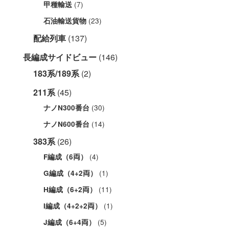
(7)
甲種輸送
(23)
石油輸送貨物
配給列車
(137)
長編成サイドビュー
(146)
183系/189系
(2)
211系
(45)
(30)
ナノN300番台
(14)
ナノN600番台
383系
(26)
(4)
F編成（6両）
(1)
G編成（4+2両）
(11)
H編成（6+2両）
(1)
I編成（4+2+2両）
(5)
J編成（6+4両）