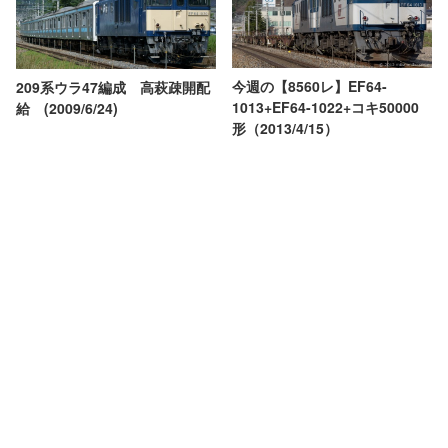
今週の【8560レ】EF64-
209系ウラ47編成 高萩疎開配
1013+EF64-1022+コキ50000
給 (2009/6/24)
形（2013/4/15）