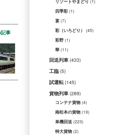
(1)
リゾートやまどり
(1)
四季彩
(7)
宴
(45)
彩（いろどり）
の記事
(1)
彩野
(11)
華
回送列車
(433)
工臨
(5)
試運転
(145)
貨物列車
(289)
(4)
コンテナ貨物
(19)
南松本の貨物
(223)
単機回送
(2)
特大貨物