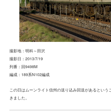
撮影地：明科～田沢
撮影日：2013/7/19
列番：回9498M
編成：189系N102編成
この日はムーンライト信州の送り込み回送があるというこ
きました。