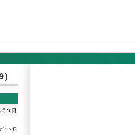
9）
10月15日
新宿へ送