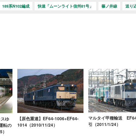
189系N102編成
快速「ムーンライト信州81号」
篠ノ井線
送り
マルタイ甲種輸送 EF64-
【原色重連】EF64-1006+EF64-
レスゆ
引（2011/1/24）
1014（2010/11/24）
運転の
15）