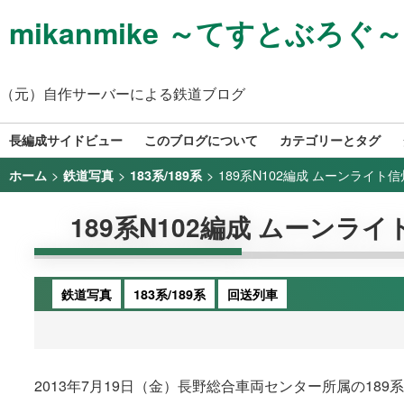
mikanmike ～てすとぶろぐ～
（元）自作サーバーによる鉄道ブログ
長編成サイドビュー
このブログについて
カテゴリーとタグ
>
>
>
189系N102編成 ムーンライト信州
ホーム
鉄道写真
183系/189系
189系N102編成 ムーンライト
鉄道写真
183系/189系
回送列車
2013年7月19日（金）長野総合車両センター所属の18