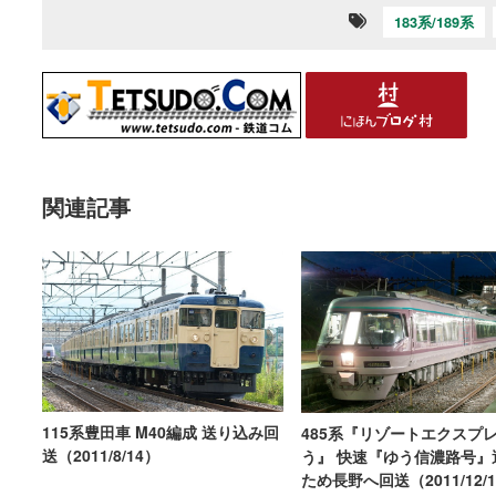
183系/189系
関連記事
115系豊田車 M40編成 送り込み回
485系『リゾートエクスプ
送（2011/8/14）
う』 快速『ゆう信濃路号』
ため長野へ回送（2011/12/