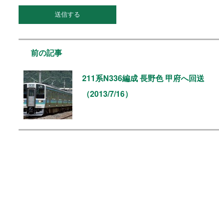
前の記事
211系N336編成 長野色 甲府へ回送
（2013/7/16）