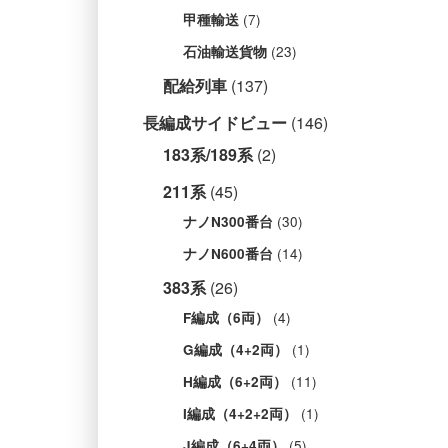
(7)
甲種輸送
(23)
石油輸送貨物
配給列車
(137)
長編成サイドビュー
(146)
183系/189系
(2)
211系
(45)
(30)
ナノN300番台
(14)
ナノN600番台
383系
(26)
(4)
F編成（6両）
(1)
G編成（4+2両）
(11)
H編成（6+2両）
(1)
I編成（4+2+2両）
(5)
J編成（6+4両）