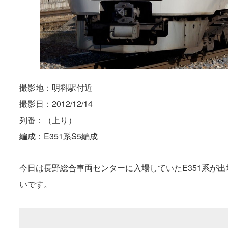
撮影地：明科駅付近
撮影日：2012/12/14
列番：（上り）
編成：E351系S5編成
今日は長野総合車両センターに入場していたE351系が
いです。