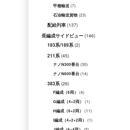
(7)
甲種輸送
(23)
石油輸送貨物
配給列車
(137)
長編成サイドビュー
(146)
183系/189系
(2)
211系
(45)
(30)
ナノN300番台
(14)
ナノN600番台
383系
(26)
(4)
F編成（6両）
(1)
G編成（4+2両）
(11)
H編成（6+2両）
(1)
I編成（4+2+2両）
(5)
J編成（6+4両）