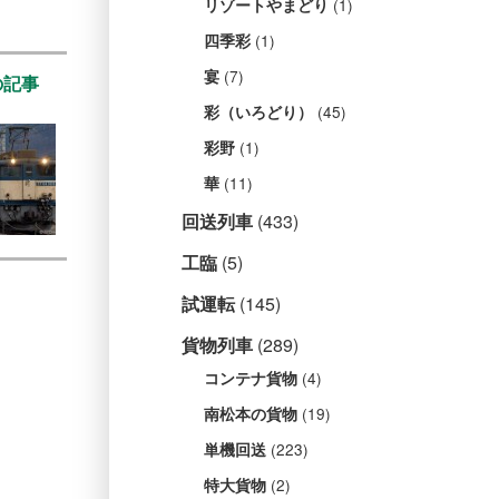
(1)
リゾートやまどり
(1)
四季彩
(7)
宴
の記事
(45)
彩（いろどり）
(1)
彩野
(11)
華
回送列車
(433)
工臨
(5)
試運転
(145)
貨物列車
(289)
(4)
コンテナ貨物
(19)
南松本の貨物
(223)
単機回送
(2)
特大貨物