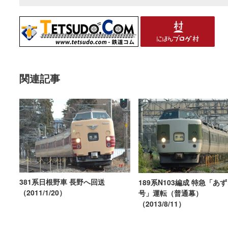
関連記事
381系日根野車 長野へ回送
189系N103編成 特急「あず
（2011/1/20）
号」運転（普通幕）
（2013/8/11）