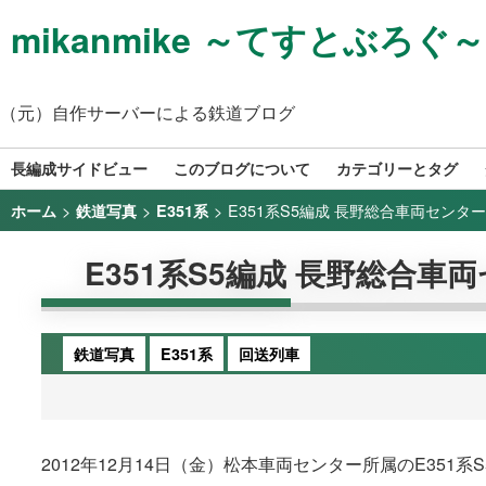
mikanmike ～てすとぶろぐ～
（元）自作サーバーによる鉄道ブログ
長編成サイドビュー
このブログについて
カテゴリーとタグ
>
>
>
E351系S5編成 長野総合車両センター出場
ホーム
鉄道写真
E351系
E351系S5編成 長野総合車両セ
鉄道写真
E351系
回送列車
2012年12月14日（金）松本車両センター所属のE35