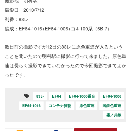
撮影地：明科駅
撮影日：2013/7/12
列番：83レ
編成：EF64-1016+EF64-1006+コキ100系（6B ?）
数日前の撮影ですが12日の83レに原色重連が入るという
ことを聞いたので明科駅に撮影に行って来ました。原色重
連は長らく撮影できていなかったので今回撮影できてよか
ったです。
83レ
EF64
EF64-1000番台
EF64-1006
EF64-1016
コンテナ貨物
原色重連
国鉄色重連
篠ノ井線