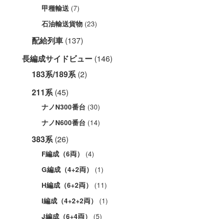
(7)
甲種輸送
(23)
石油輸送貨物
配給列車
(137)
長編成サイドビュー
(146)
183系/189系
(2)
211系
(45)
(30)
ナノN300番台
(14)
ナノN600番台
383系
(26)
(4)
F編成（6両）
(1)
G編成（4+2両）
(11)
H編成（6+2両）
(1)
I編成（4+2+2両）
(5)
J編成（6+4両）