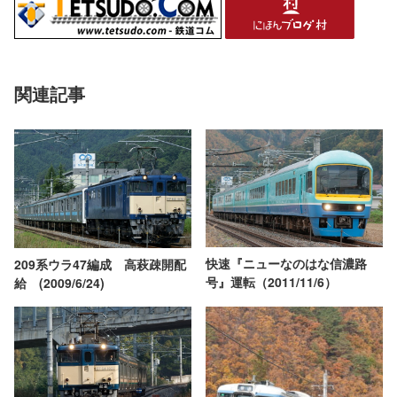
関連記事
快速『ニューなのはな信濃路
209系ウラ47編成 高萩疎開配
号』運転（2011/11/6）
給 (2009/6/24)