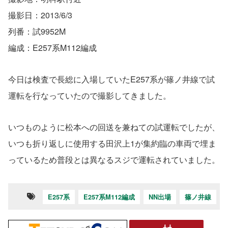
撮影日：2013/6/3
列番：試9952M
編成：E257系M112編成
今日は検査で長総に入場していたE257系が篠ノ井線で試
運転を行なっていたので撮影してきました。
いつものように松本への回送を兼ねての試運転でしたが、
いつも折り返しに使用する田沢上1が集約臨の車両で埋ま
っているため普段とは異なるスジで運転されていました。
E257系
E257系M112編成
NN出場
篠ノ井線