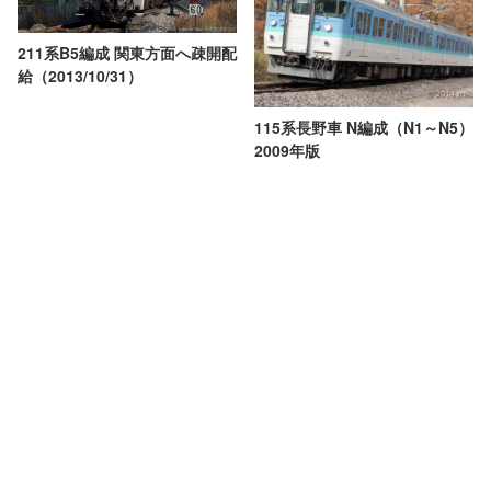
211系B5編成 関東方面へ疎開配
給（2013/10/31）
115系長野車 N編成（N1～N5）
2009年版