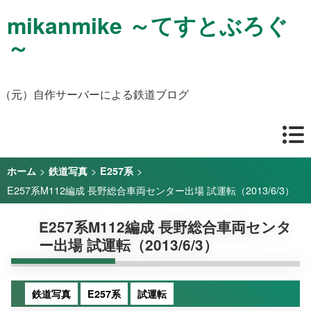
mikanmike ～てすとぶろぐ
～
（元）自作サーバーによる鉄道ブログ
>
>
>
ホーム
鉄道写真
E257系
E257系M112編成 長野総合車両センター出場 試運転（2013/6/3）
E257系M112編成 長野総合車両センタ
ー出場 試運転（2013/6/3）
鉄道写真
E257系
試運転