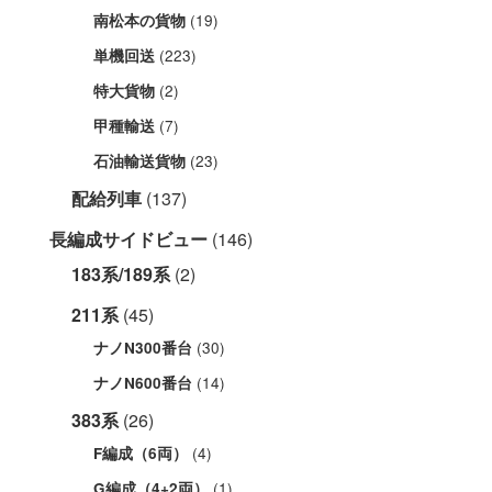
(19)
南松本の貨物
(223)
単機回送
(2)
特大貨物
(7)
甲種輸送
(23)
石油輸送貨物
配給列車
(137)
長編成サイドビュー
(146)
183系/189系
(2)
211系
(45)
(30)
ナノN300番台
(14)
ナノN600番台
383系
(26)
(4)
F編成（6両）
(1)
G編成（4+2両）