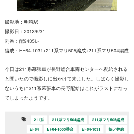
撮影地：明科駅
撮影日：2013/5/31
列番：配9435レ
編成：EF64-1031+211系マリ505編成+211系マリ504編成
今日は211系幕張車が長野総合車両センターへ配給される
と聞いたので撮影しに出かけて来ました。しばらく撮影し
ないうちに211系幕張車の長野配給はこれがラストになっ
てしまったようです。
211系
211系マリ504編成
211系マリ505編成
EF64
EF64-1000番台
EF64-1031
篠ノ井線