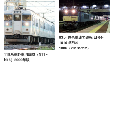
83レ 原色重連で運転 EF64-
1016+EF64-
1006（2013/7/12）
115系長野車 N編成（N11～
N16）2009年版