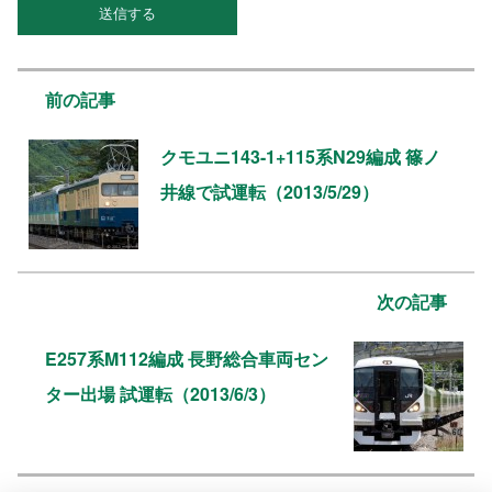
前の記事
クモユニ143-1+115系N29編成 篠ノ
井線で試運転（2013/5/29）
次の記事
E257系M112編成 長野総合車両セン
ター出場 試運転（2013/6/3）