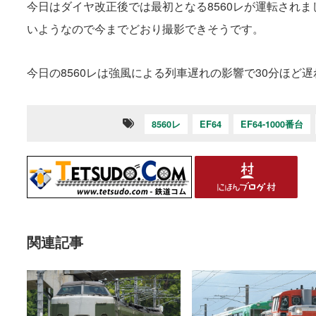
今日はダイヤ改正後では最初となる8560レが運転され
いようなので今までどおり撮影できそうです。
今日の8560レは強風による列車遅れの影響で30分ほど
8560レ
EF64
EF64-1000番台
関連記事