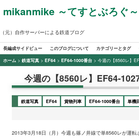
mikanmike ～てすとぶろぐ～
（元）自作サーバーによる鉄道ブログ
長編成サイドビュー
このブログについて
カテゴリーとタグ
>
>
>
>
今週の【8560レ】EF64
ホーム
鉄道写真
EF64
EF64-1000番台
今週の【8560レ】EF64-1027+
鉄道写真
EF64
貨物列車
EF64-1000番台
単機
2013年3月18日（月）今週も篠ノ井線で単8560レが運転さ