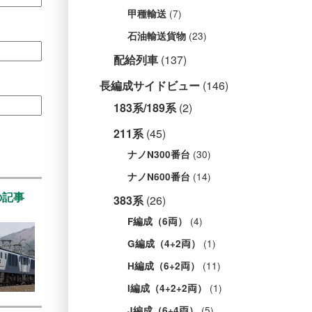
(7)
甲種輸送
(23)
石油輸送貨物
配給列車
(137)
長編成サイドビュー
(146)
183系/189系
(2)
211系
(45)
(30)
ナノN300番台
(14)
ナノN600番台
の記事
383系
(26)
(4)
F編成（6両）
(1)
G編成（4+2両）
(11)
H編成（6+2両）
(1)
I編成（4+2+2両）
(5)
J編成（6+4両）