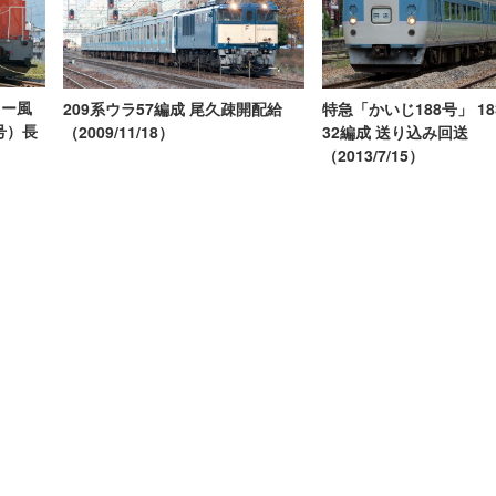
ター風
209系ウラ57編成 尾久疎開配給
特急「かいじ188号」 1
号）長
（2009/11/18）
32編成 送り込み回送
（2013/7/15）