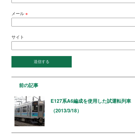
メール
※
サイト
前の記事
E127系A6編成を使用した試運転列車
（2013/3/18）