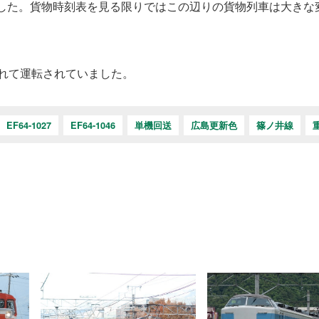
ました。貨物時刻表を見る限りではこの辺りの貨物列車は大きな
遅れて運転されていました。
EF64-1027
EF64-1046
単機回送
広島更新色
篠ノ井線