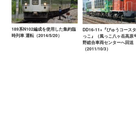
189系N102編成を使用した集約臨
DD16-11+『びゅうコース
時列車 運転（2014/5/20）
っこ』（風っこ八ヶ岳高原
野総合車両センターへ回送
（2011/10/3）