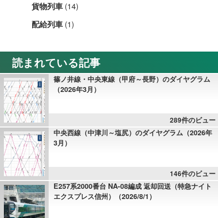
貨物列車
(14)
配給列車
(1)
読まれている記事
篠ノ井線・中央東線（甲府～長野）のダイヤグラム
（2026年3月）
289件のビュー
中央西線（中津川～塩尻）のダイヤグラム（2026年
3月）
146件のビュー
E257系2000番台 NA-08編成 返却回送（特急ナイト
エクスプレス信州）（2026/8/1）