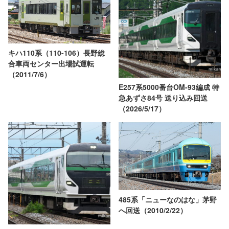
キハ110系（110-106）長野総
合車両センター出場試運転
（2011/7/6）
E257系5000番台OM-93編成 特
急あずさ84号 送り込み回送
（2026/5/17）
485系「ニューなのはな」茅野
へ回送（2010/2/22）